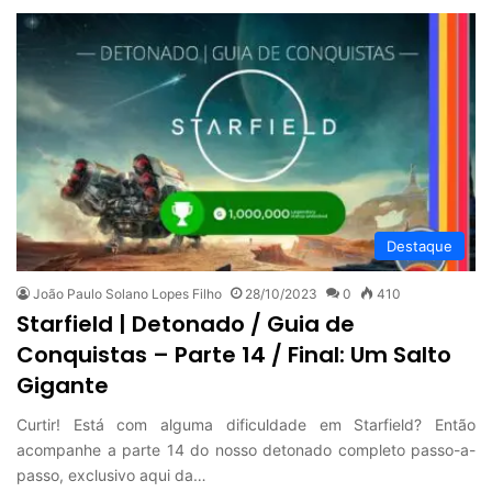
Destaque
João Paulo Solano Lopes Filho
28/10/2023
0
410
Starfield | Detonado / Guia de
Conquistas – Parte 14 / Final: Um Salto
Gigante
Curtir! Está com alguma dificuldade em Starfield? Então
acompanhe a parte 14 do nosso detonado completo passo-a-
passo, exclusivo aqui da…