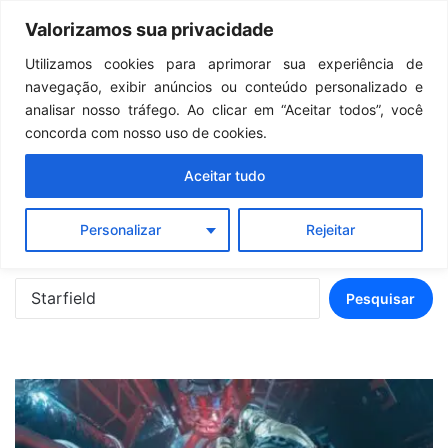
Continua após a publicidade..
GTA 6: Novo anúncio pode acontecer em breve e surpreender fãs
Valorizamos sua privacidade
Menu
Pr
Utilizamos cookies para aprimorar sua experiência de
navegação, exibir anúncios ou conteúdo personalizado e
Resultados da
analisar nosso tráfego. Ao clicar em “Aceitar todos”, você
concorda com nosso uso de cookies.
pesquisa para:
Aceitar tudo
Starfield
Personalizar
Rejeitar
Pesquisar
por: