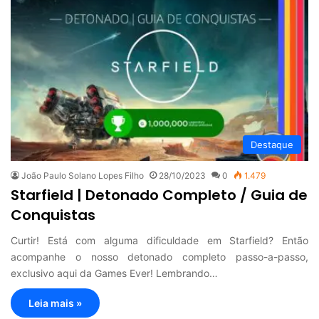
Destaque
João Paulo Solano Lopes Filho
28/10/2023
0
1.479
Starfield | Detonado Completo / Guia de
Conquistas
Curtir! Está com alguma dificuldade em Starfield? Então
acompanhe o nosso detonado completo passo-a-passo,
exclusivo aqui da Games Ever! Lembrando…
Leia mais »