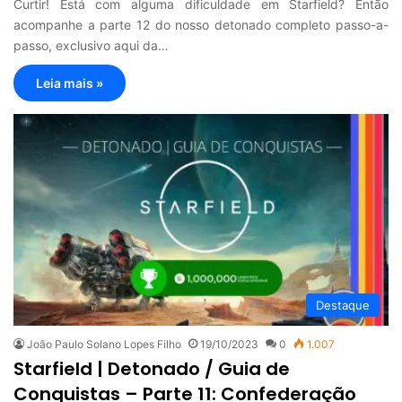
Curtir! Está com alguma dificuldade em Starfield? Então
acompanhe a parte 12 do nosso detonado completo passo-a-
passo, exclusivo aqui da…
Leia mais »
Destaque
João Paulo Solano Lopes Filho
19/10/2023
0
1.007
Starfield | Detonado / Guia de
Conquistas – Parte 11: Confederação