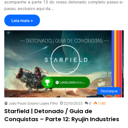
acompanhe a parte 13 do nosso detonado completo passo-a-
passo, exclusivo aqui da…
Leia mais »
Destaque
João Paulo Solano Lopes Filho
22/10/2023
0
1.180
Starfield | Detonado / Guia de
Conquistas – Parte 12: Ryujin Industries