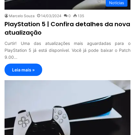
Notícias
Marcelo Souza
14/03/2024
0
135
PlayStation 5 | Confira detalhes da nova
atualização
Curtir! Uma das atualizações mais aguardadas para o
PlayStation 5 já está disponível. Você já pode baixar o Patch
9.00…
Leia mais »