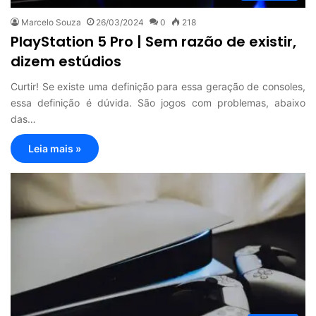
Marcelo Souza
26/03/2024
0
218
PlayStation 5 Pro | Sem razão de existir,
dizem estúdios
Curtir! Se existe uma definição para essa geração de consoles,
essa definição é dúvida. São jogos com problemas, abaixo
das…
Leia mais »