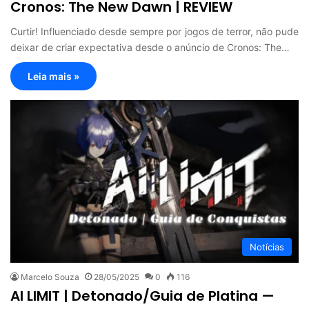
Cronos: The New Dawn | REVIEW
Curtir! Influenciado desde sempre por jogos de terror, não pude
deixar de criar expectativa desde o anúncio de Cronos: The…
Leia mais »
Notícias
Marcelo Souza
28/05/2025
0
116
AI LIMIT | Detonado/Guia de Platina —