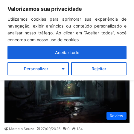
Continua após a publicidade..
GTA 6: Novo anúncio pode acontecer em breve e surpreender fãs
Valorizamos sua privacidade
Menu
Pr
Utilizamos cookies para aprimorar sua experiência de
navegação, exibir anúncios ou conteúdo personalizado e
PlayStation 5
analisar nosso tráfego. Ao clicar em “Aceitar todos”, você
concorda com nosso uso de cookies.
Aceitar tudo
Personalizar
Rejeitar
Review
Marcelo Souza
27/09/2025
0
184