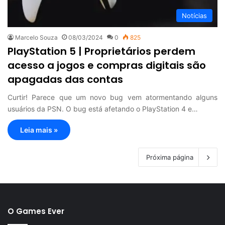
Notícias
Marcelo Souza
08/03/2024
0
825
PlayStation 5 | Proprietários perdem
acesso a jogos e compras digitais são
apagadas das contas
Curtir! Parece que um novo bug vem atormentando alguns
usuários da PSN. O bug está afetando o PlayStation 4 e…
Leia mais »
Próxima página
O Games Ever