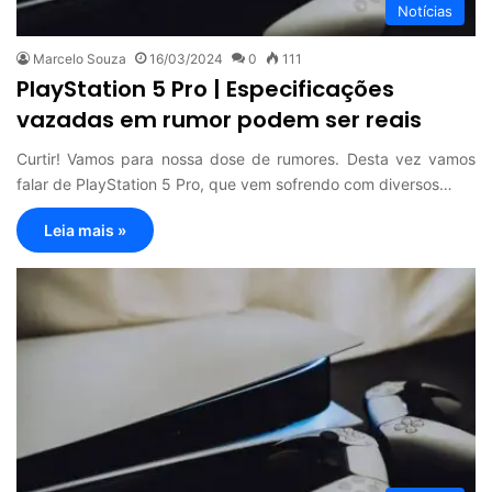
Notícias
Marcelo Souza
16/03/2024
0
111
PlayStation 5 Pro | Especificações
vazadas em rumor podem ser reais
Curtir! Vamos para nossa dose de rumores. Desta vez vamos
falar de PlayStation 5 Pro, que vem sofrendo com diversos…
Leia mais »