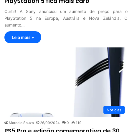
PlayStation 5 fica mais caro
Curtir! A Sony anunciou um aumento de preço para o
PlayStation 5 na Europa, Austrália e Nova Zelândia. O
aumento…
Leia mais »
Notícias
Marcelo Souza
26/09/2024
0
119
PS5 Pro e edição comemorativa de 30