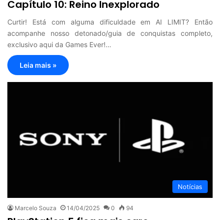
Capítulo 10: Reino Inexplorado
Curtir! Está com alguma dificuldade em AI LIMIT? Então
acompanhe nosso detonado/guia de conquistas completo,
exclusivo aqui da Games Ever!…
Leia mais »
Notícias
Marcelo Souza
14/04/2025
0
94