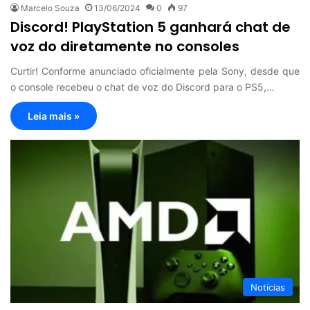
Marcelo Souza
13/06/2024
0
97
Discord! PlayStation 5 ganhará chat de
voz do diretamente no consoles
Curtir! Conforme anunciado oficialmente pela Sony, desde que
o console recebeu o chat de voz do Discord para o PS5,…
Leia mais »
Notícias