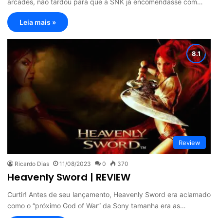
arcades, não tardou para que a SNK já encomendasse com…
Leia mais »
Review
Ricardo Dias
11/08/2023
0
370
Heavenly Sword | REVIEW
Curtir! Antes de seu lançamento, Heavenly Sword era aclamado
como o “próximo God of War” da Sony tamanha era as…