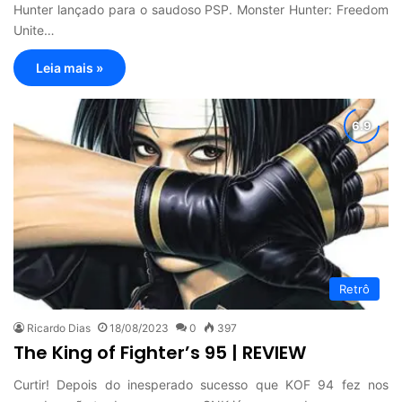
Hunter lançado para o saudoso PSP. Monster Hunter: Freedom
Unite…
Leia mais »
Retrô
Ricardo Dias
18/08/2023
0
397
The King of Fighter’s 95 | REVIEW
Curtir! Depois do inesperado sucesso que KOF 94 fez nos