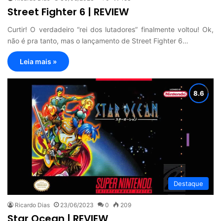
Street Fighter 6 | REVIEW
Curtir! O verdadeiro “rei dos lutadores” finalmente voltou! Ok,
não é pra tanto, mas o lançamento de Street Fighter 6…
Leia mais »
Destaque
Ricardo Dias
23/06/2023
0
209
Star Ocean | REVIEW