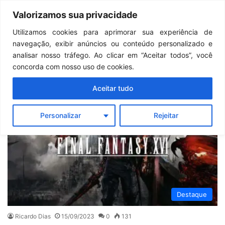
Continua após a publicidade..
GTA 6: Novo anúncio pode acontecer em breve e surpreender fãs
Valorizamos sua privacidade
Menu
Pr
Utilizamos cookies para aprimorar sua experiência de
navegação, exibir anúncios ou conteúdo personalizado e
Games Ever
analisar nosso tráfego. Ao clicar em “Aceitar todos”, você
concorda com nosso uso de cookies.
Aceitar tudo
Personalizar
Rejeitar
Destaque
Ricardo Dias
15/09/2023
0
131