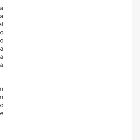
ça
 a
al
bo
do
 a
ça
ua
um
am
do
ue