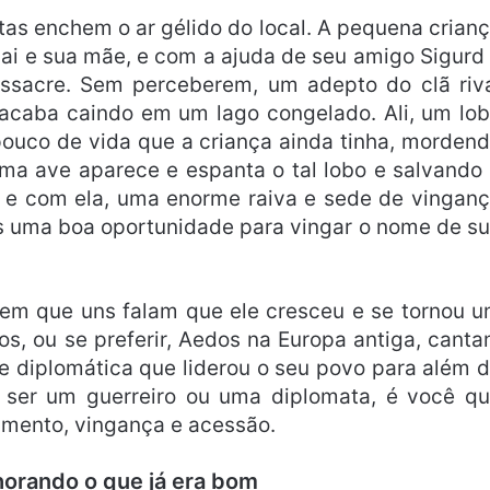
as enchem o ar gélido do local. A pequena crian
ai e sua mãe, e com a ajuda de seu amigo Sigurd
assacre. Sem perceberem, um adepto do clã riv
a acaba caindo em um lago congelado. Ali, um lo
pouco de vida que a criança ainda tinha, morden
ma ave aparece e espanta o tal lobo e salvando
u e com ela, uma enorme raiva e sede de vingan
s uma boa oportunidade para vingar o nome de s
 em que uns falam que ele cresceu e se tornou 
os, ou se preferir, Aedos na Europa antiga, cant
te diplomática que liderou o seu povo para além 
 ser um guerreiro ou uma diplomata, é você q
rimento, vingança e acessão.
orando o que já era bom