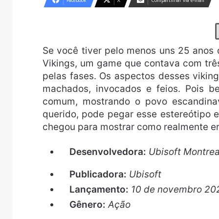
Facebook
X
Compartilhar via e-mail
Se você tiver pelo menos uns 25 anos 
Vikings, um game que contava com trê
pelas fases. Os aspectos desses viki
machados, invocados e feios. Pois b
comum, mostrando o povo escandinav
querido, pode pegar esse estereótipo e 
chegou para mostrar como realmente e
Desenvolvedora:
Ubisoft Montre
Publicadora:
Ubisoft
Lançamento:
10 de novembro 2
Gênero:
Ação