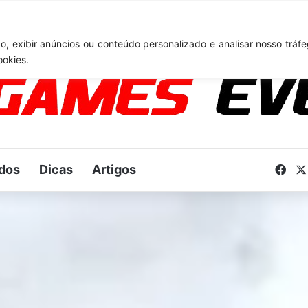
TA 6: Novo anúncio pode acontecer em breve e surpreender fãs
, exibir anúncios ou conteúdo personalizado e analisar nosso tráfe
ookies.
dos
Dicas
Artigos
Fac