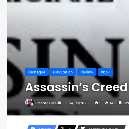
Destaque
PlayStation
Review
Xbox
Assassin’s Creed
Mande
Ricardo Dias
04/09/2023
0
149
6 mi
um
e-
mail