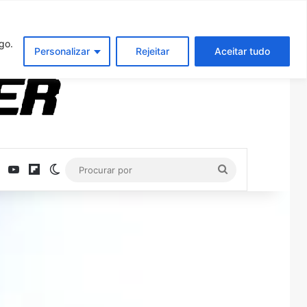
Entrar
Artigo aleatório
Barra Latera
go.
Personalizar
Rejeitar
Aceitar tudo
ebook
X
YouTube
Flipboard
Switch skin
Procurar
por