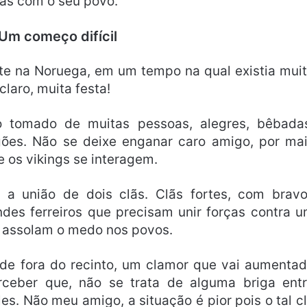
das com o seu povo.
m começo difícil
te na Noruega, em um tempo na qual existia mui
claro, muita festa!
o tomado de muitas pessoas, alegres, bêbada
ões. Não se deixe enganar caro amigo, por ma
e os vikings se interagem.
a união de dois clãs. Clãs fortes, com brav
ndes ferreiros que precisam unir forças contra 
e assolam o medo nos povos.
rde fora do recinto, um clamor que vai aumenta
eber que, não se trata de alguma briga ent
es. Não meu amigo, a situação é pior pois o tal c