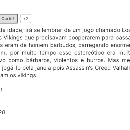
Curtir!
+2
de idade, irá se lembrar de um jogo chamado Lo
s Vikings que precisavam cooperarem para pass
ngs eram de homem barbudos, carregando enorm
em, por muito tempo esse estereótipo era mui
o como bárbaros, violentos e burros. Mas m
jogá-lo pela janela pois Assassin’s Creed Valhal
ram os vikings.
al
020