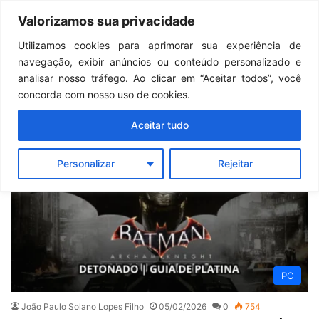
Continua após a publicidade..
GTA 6: Novo anúncio pode acontecer em breve e surpreender fãs
Valorizamos sua privacidade
Menu
Pr
Utilizamos cookies para aprimorar sua experiência de
navegação, exibir anúncios ou conteúdo personalizado e
Guia de Platina
analisar nosso tráfego. Ao clicar em “Aceitar todos”, você
concorda com nosso uso de cookies.
Aceitar tudo
Personalizar
Rejeitar
PC
João Paulo Solano Lopes Filho
05/02/2026
0
754