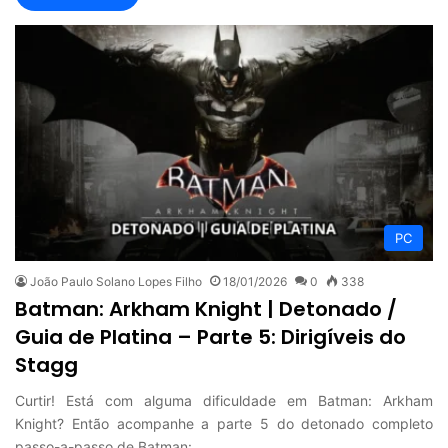
PC
João Paulo Solano Lopes Filho
18/01/2026
0
338
Batman: Arkham Knight | Detonado /
Guia de Platina – Parte 5: Dirigíveis do
Stagg
Curtir! Está com alguma dificuldade em Batman: Arkham
Knight? Então acompanhe a parte 5 do detonado completo
passo-a-passo de Batman:…