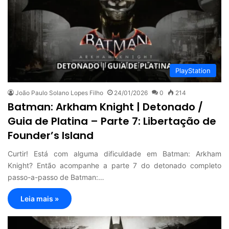
PlayStation
João Paulo Solano Lopes Filho
24/01/2026
0
214
Batman: Arkham Knight | Detonado /
Guia de Platina – Parte 7: Libertação de
Founder’s Island
Curtir! Está com alguma dificuldade em Batman: Arkham
Knight? Então acompanhe a parte 7 do detonado completo
passo-a-passo de Batman:…
Leia mais »