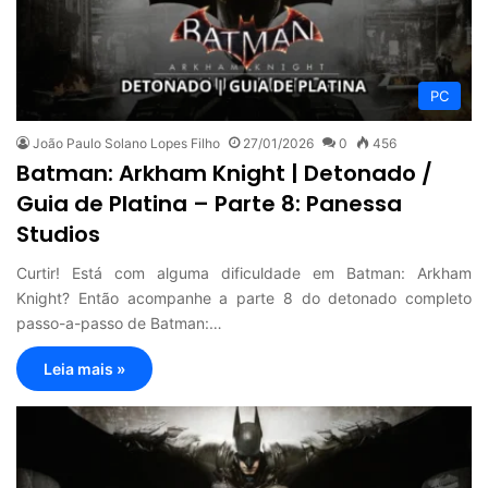
PC
João Paulo Solano Lopes Filho
27/01/2026
0
456
Batman: Arkham Knight | Detonado /
Guia de Platina – Parte 8: Panessa
Studios
Curtir! Está com alguma dificuldade em Batman: Arkham
Knight? Então acompanhe a parte 8 do detonado completo
passo-a-passo de Batman:…
Leia mais »