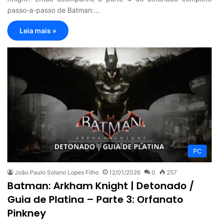
passo-a-passo de Batman:…
Leia mais »
PC
João Paulo Solano Lopes Filho
12/01/2026
0
257
Batman: Arkham Knight | Detonado /
Guia de Platina – Parte 3: Orfanato
Pinkney