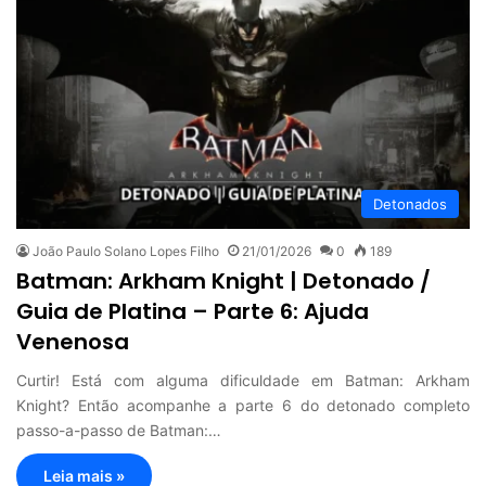
Detonados
João Paulo Solano Lopes Filho
21/01/2026
0
189
Batman: Arkham Knight | Detonado /
Guia de Platina – Parte 6: Ajuda
Venenosa
Curtir! Está com alguma dificuldade em Batman: Arkham
Knight? Então acompanhe a parte 6 do detonado completo
passo-a-passo de Batman:…
Leia mais »