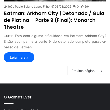
João Paulo Solano Lopes Filho
03/01/2026
0
294
Batman: Arkham City | Detonado / Guia
de Platina – Parte 9 (Final): Monarch
Theatre
Curtir! Está com alguma dificuldade em Batman: Arkham City?
Então acompanhe a parte 9 do detonado completo passo-a-
passo de Batman:…
Leia mais »
Próxima página
O Games Ever