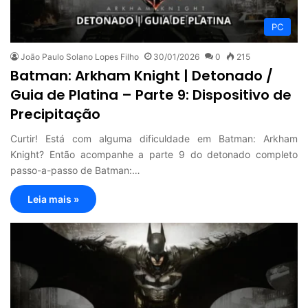
PC
João Paulo Solano Lopes Filho
30/01/2026
0
215
Batman: Arkham Knight | Detonado /
Guia de Platina – Parte 9: Dispositivo de
Precipitação
Curtir! Está com alguma dificuldade em Batman: Arkham
Knight? Então acompanhe a parte 9 do detonado completo
passo-a-passo de Batman:…
Leia mais »