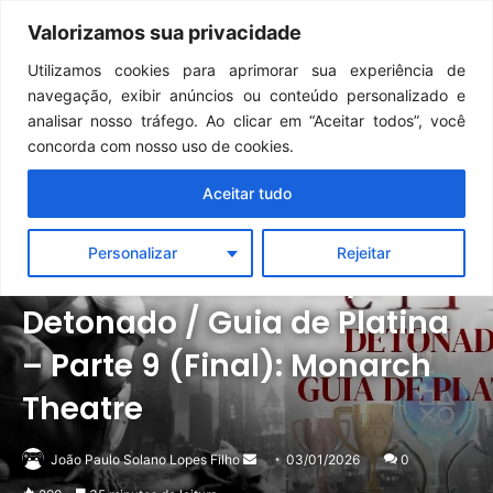
Continua após a publicidade..
The Sinking City 2 ganha novo trailer mostrando mais da gameplay
Valorizamos sua privacidade
Menu
Pr
Utilizamos cookies para aprimorar sua experiência de
navegação, exibir anúncios ou conteúdo personalizado e
analisar nosso tráfego. Ao clicar em “Aceitar todos”, você
concorda com nosso uso de cookies.
Aceitar tudo
PC
Destaque
Detonados
PlayStation
Xbox
Personalizar
Rejeitar
Batman: Arkham City |
Detonado / Guia de Platina
– Parte 9 (Final): Monarch
Theatre
Mande
João Paulo Solano Lopes Filho
03/01/2026
0
um