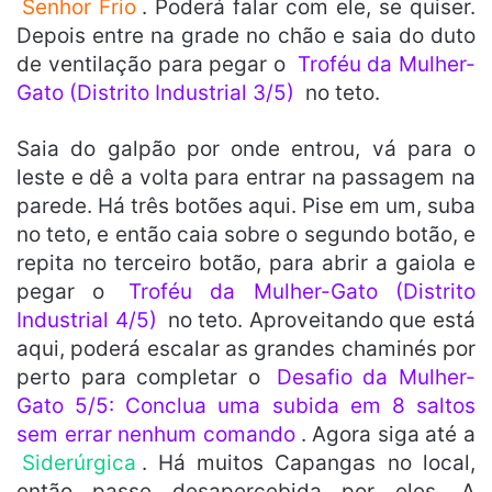
Senhor Frio
. Poderá falar com ele, se quiser.
Depois entre na grade no chão e saia do duto
de ventilação para pegar o
Troféu da Mulher-
Gato (Distrito Industrial 3/5)
no teto.
Saia do galpão por onde entrou, vá para o
leste e dê a volta para entrar na passagem na
parede. Há três botões aqui. Pise em um, suba
no teto, e então caia sobre o segundo botão, e
repita no terceiro botão, para abrir a gaiola e
pegar o
Troféu da Mulher-Gato (Distrito
Industrial 4/5)
no teto. Aproveitando que está
aqui, poderá escalar as grandes chaminés por
perto para completar o
Desafio da Mulher-
Gato 5/5: Conclua uma subida em 8 saltos
sem errar nenhum comando
. Agora siga até a
Siderúrgica
. Há muitos Capangas no local,
então passe desapercebida por eles. A