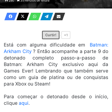
290
35 minutos de leitura
e-
mail
Curtir!
+1
Está com alguma dificuldade em
Batman:
Arkham City
? Então acompanhe a parte 9 do
detonado completo passo-a-passo de
Batman: Arkham City exclusivo aqui da
Games Ever! Lembrando que também serve
como um guia de platina ou de conquistas
para Xbox ou Steam!
Para começar o detonado desde o início,
clique
aqui
.