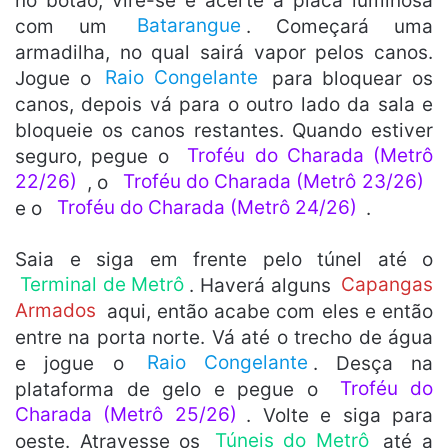
no botão, vire-se e acerte a placa luminosa
com um
Batarangue
. Começará uma
armadilha, no qual sairá vapor pelos canos.
Jogue o
Raio Congelante
para bloquear os
canos, depois vá para o outro lado da sala e
bloqueie os canos restantes. Quando estiver
seguro, pegue o
Troféu do Charada (Metrô
22/26)
, o
Troféu do Charada (Metrô 23/26)
e o
Troféu do Charada (Metrô 24/26)
.
Saia e siga em frente pelo túnel até o
Terminal de Metrô
. Haverá alguns
Capangas
Armados
aqui, então acabe com eles e então
entre na porta norte. Vá até o trecho de água
e jogue o
Raio Congelante
. Desça na
plataforma de gelo e pegue o
Troféu do
Charada (Metrô 25/26)
. Volte e siga para
oeste. Atravesse os
Túneis do Metrô
até a