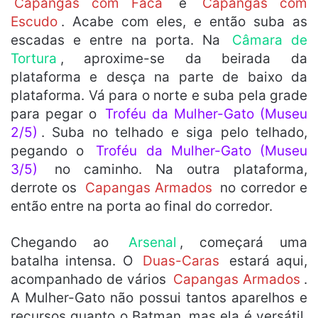
Capangas com Faca
e
Capangas com
Escudo
. Acabe com eles, e então suba as
escadas e entre na porta. Na
Câmara de
Tortura
, aproxime-se da beirada da
plataforma e desça na parte de baixo da
plataforma. Vá para o norte e suba pela grade
para pegar o
Troféu da Mulher-Gato (Museu
2/5)
. Suba no telhado e siga pelo telhado,
pegando o
Troféu da Mulher-Gato (Museu
3/5)
no caminho. Na outra plataforma,
derrote os
Capangas Armados
no corredor e
então entre na porta ao final do corredor.
Chegando ao
Arsenal
, começará uma
batalha intensa. O
Duas-Caras
estará aqui,
acompanhado de vários
Capangas Armados
.
A Mulher-Gato não possui tantos aparelhos e
recursos quanto o Batman, mas ela é versátil.