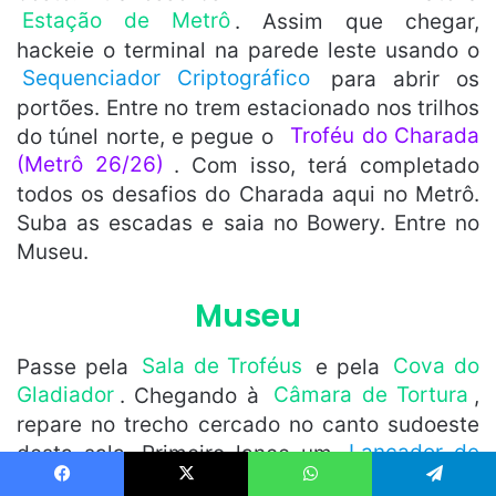
Estação de Metrô
. Assim que chegar,
hackeie o terminal na parede leste usando o
Sequenciador Criptográfico
para abrir os
portões. Entre no trem estacionado nos trilhos
do túnel norte, e pegue o
Troféu do Charada
(Metrô 26/26)
. Com isso, terá completado
todos os desafios do Charada aqui no Metrô.
Suba as escadas e saia no Bowery. Entre no
Museu.
Museu
Passe pela
Sala de Troféus
e pela
Cova do
Gladiador
. Chegando à
Câmara de Tortura
,
repare no trecho cercado no canto sudoeste
desta sala. Primeiro lance um
Lançador de
Cabo
nesta direção, e suba na corda usando
Continua após a publicidade..
Facebook
X
WhatsApp
Telegram