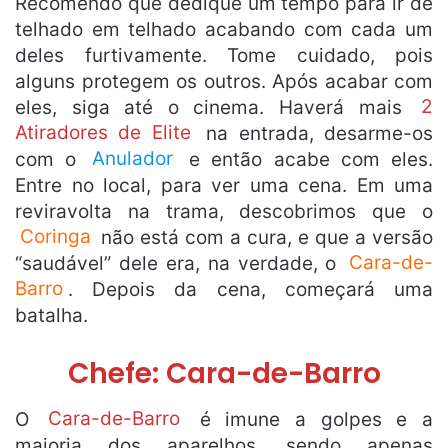
Recomendo que dedique um tempo para ir de
telhado em telhado acabando com cada um
deles furtivamente. Tome cuidado, pois
alguns protegem os outros. Após acabar com
eles, siga até o cinema. Haverá mais
2
Atiradores de Elite
na entrada, desarme-os
com o
Anulador
e então acabe com eles.
Entre no local, para ver uma cena. Em uma
reviravolta na trama, descobrimos que o
Coringa
não está com a cura, e que a versão
“saudável” dele era, na verdade, o
Cara-de-
Barro
. Depois da cena, começará uma
batalha.
Chefe: Cara-de-Barro
O
Cara-de-Barro
é imune a golpes e a
maioria dos aparelhos, sendo apenas