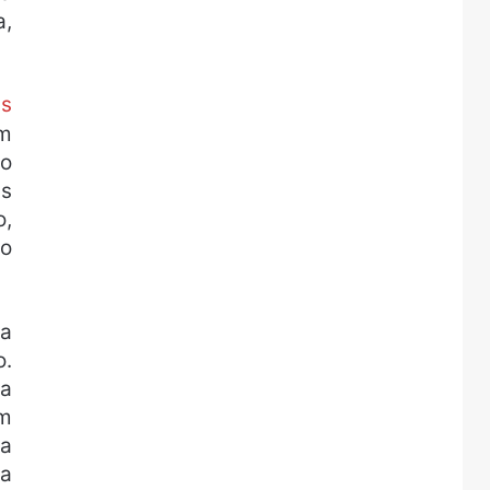
a,
as
um
ão
as
o,
Ao
ma
o.
ma
um
 a
ga