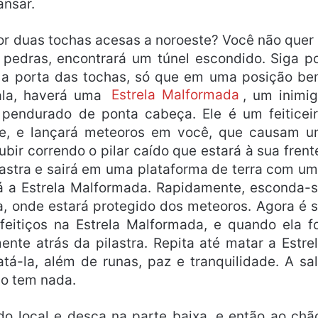
ansar.
or duas tochas acesas a noroeste? Você não quer 
as pedras, encontrará um túnel escondido. Siga p
e a porta das tochas, só que em uma posição b
sala, haverá uma
Estrela Malformada
, um inimi
pendurado de ponta cabeça. Ele é um feiticei
de, e lançará meteoros em você, que causam 
bir correndo o pilar caído que estará à sua frent
pilastra e sairá em uma plataforma de terra com u
tá a Estrela Malformada. Rapidamente, esconda-
la, onde estará protegido dos meteoros. Agora é 
s feitiços na Estrela Malformada, e quando ela f
nte atrás da pilastra. Repita até matar a Estre
á-la, além de runas, paz e tranquilidade. A sa
o tem nada.
o local e desça na parte baixa, e então ao chã