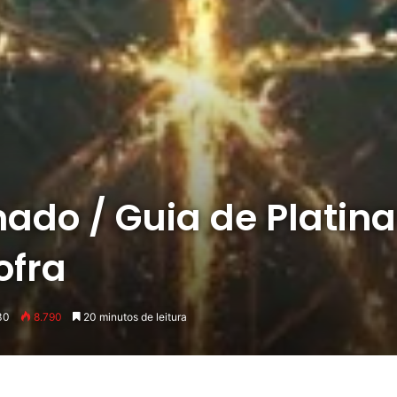
nado / Guia de Platina 
ofra
30
8.790
20 minutos de leitura