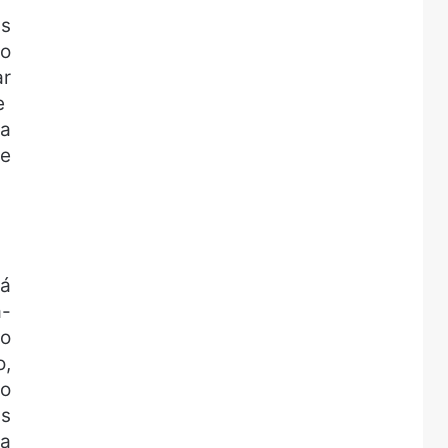
as
do
ar
e
ça
se
rá
á-
ho
o,
Ao
as
ma