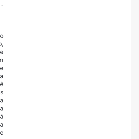
.
o
o,
de
em
te
ga
cê
ós
ra
ra
há
 a
de