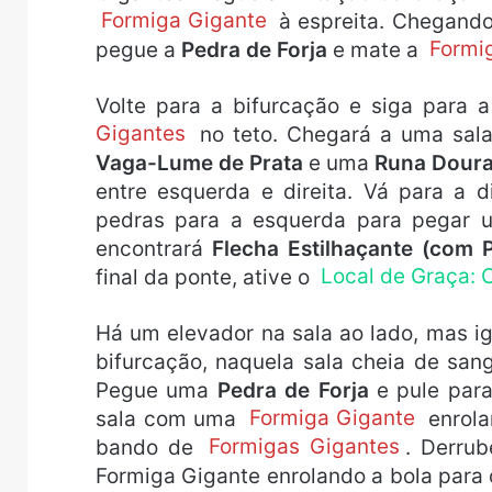
Formiga Gigante
à espreita. Chegando
pegue a
Pedra de Forja
e mate a
Formi
Volte para a bifurcação e siga para 
Gigantes
no teto. Chegará a uma sal
Vaga-Lume de Prata
e uma
Runa Dour
entre esquerda e direita. Vá para a d
pedras para a esquerda para pegar
encontrará
Flecha Estilhaçante (com 
final da ponte, ative o
Local de Graça: 
Há um elevador na sala ao lado, mas ig
bifurcação, naquela sala cheia de sang
Pegue uma
Pedra de Forja
e pule para
sala com uma
Formiga Gigante
enrola
bando de
Formigas Gigantes
. Derru
Formiga Gigante enrolando a bola para