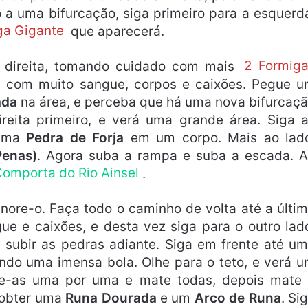
 a uma bifurcação, siga primeiro para a esquerd
ga Gigante
que aparecerá.
a direita, tomando cuidado com mais
2 Formig
a com muito sangue, corpos e caixões. Pegue 
ada
na área, e perceba que há uma nova bifurcaç
ireita primeiro, e verá uma grande área. Siga 
 uma
Pedra de Forja
em um corpo. Mais ao lad
Penas)
. Agora suba a rampa e suba a escada. 
Comporta do Rio Ainsel
.
nore-o. Faça todo o caminho de volta até a últi
ue e caixões, e desta vez siga para o outro lad
 subir as pedras adiante. Siga em frente até u
ndo uma imensa bola. Olhe para o teto, e verá 
be-as uma por uma e mate todas, depois mate
 obter uma
Runa Dourada
e um
Arco de Runa
. Si