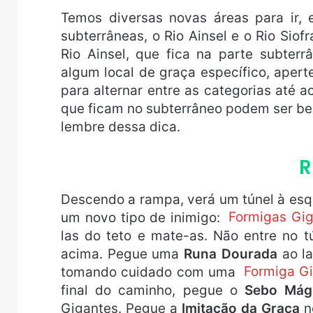
Temos diversas novas áreas para ir,
subterrâneas, o Rio Ainsel e o Rio Siof
Rio Ainsel, que fica na parte subterr
algum local de graça específico, aper
para alternar entre as categorias até a
que ficam no subterrâneo podem ser bem
lembre dessa dica.
R
Descendo a rampa, verá um túnel à esqu
um novo tipo de inimigo:
Formigas Gi
las do teto e mate-as. Não entre no t
acima. Pegue uma
Runa Dourada
ao la
tomando cuidado com uma
Formiga G
final do caminho, pegue o
Sebo Mág
Gigantes. Pegue a
Imitação da Graça
n