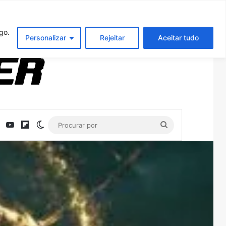
Entrar
Artigo aleatório
Barra Latera
nreal Engine 5 no Switch 2
go.
Personalizar
Rejeitar
Aceitar tudo
ebook
X
YouTube
Flipboard
Switch skin
Procurar
por