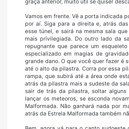
graça anterior, muito útil se quiser desc
Vamos em frente. Vê a porta indicada p
por aí. Siga para a direita e, atrás d
esse túnel, e sairá na mesma sala qu
mais privilegiada. Do outro lado da 
repugnante que parece um esqueleto 
especializado em magias de gravida
grande dano. O que você quer fazer é su
até o alto da pilastra. Corra por essa 
rampa, que subirá até a área onde es
atrás da pilastra mais a sudeste da sa
sair de trás da pilastra, soltar algun
lançar os meteoros, se esconda novame
Malformada. Não ganhará nada por mat
atrás da Estrela Malformada também nã
Bem, agora vá para o canto sudoeste d