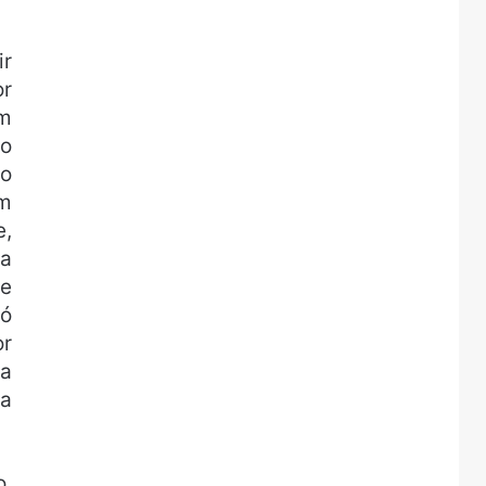
ir
or
em
go
ro
um
e,
ma
se
só
or
la
la
o.