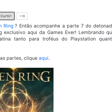
Curtir!
+18
n Ring
? Então acompanhe a parte 7 do detona
g exclusivo aqui da Games Ever! Lembrando q
ina tanto para troféus do Playstation quan
 as partes, clique
aqui
.