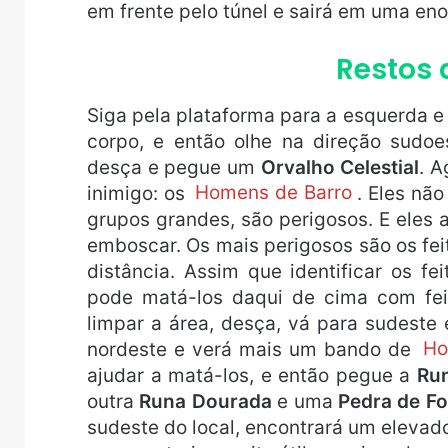
em frente pelo túnel e sairá em uma e
Restos 
Siga pela plataforma para a esquerda e
corpo, e então olhe na direção sudo
desça e pegue um
Orvalho Celestial
. A
inimigo: os
Homens de Barro
. Eles nã
grupos grandes, são perigosos. E ele
emboscar. Os mais perigosos são os fe
distância. Assim que identificar os fei
pode matá-los daqui de cima com fei
limpar a área, desça, vá para sudeste
nordeste e verá mais um bando de
Ho
ajudar a matá-los, e então pegue a
Ru
outra
Runa Dourada
e uma
Pedra de Fo
sudeste do local, encontrará um elevado