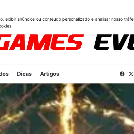
lair Obscur: Expedition 33: desenvolvedores falam sobre desafios do U
, exibir anúncios ou conteúdo personalizado e analisar nosso tráfe
ookies.
dos
Dicas
Artigos
Fac