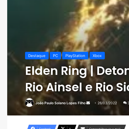
Destaque
PC
PlayStation
Xbox
Elden Ring | Deto
Rio Ainsel e Rio Si
Mande
João Paulo Solano Lopes Filho
26/03/2022
um
e-
mail