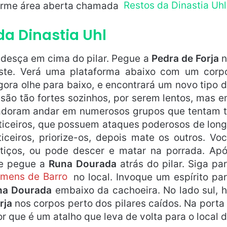
norme área aberta chamada
Restos da Dinastia Uhl
da Dinastia Uhl
 desça em cima do pilar. Pegue a
Pedra de Forja
n
este. Verá uma plataforma abaixo com um corp
gora olhe para baixo, e encontrará um novo tipo 
o são tão fortes sozinhos, por serem lentos, mas 
s adoram andar em numerosos grupos que tentam 
iticeiros, que possuem ataques poderosos de lon
ticeiros, priorize-os, depois mate os outros. Vo
tiços, ou pode descer e matar na porrada. Ap
 e pegue a
Runa Dourada
atrás do pilar. Siga pa
mens de Barro
no local. Invoque um espírito pa
na Dourada
embaixo da cachoeira. No lado sul, 
rja
nos corpos perto dos pilares caídos. Na porta
r que é um atalho que leva de volta para o local 