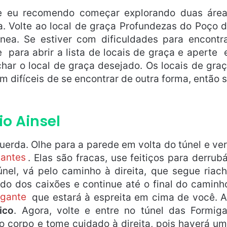
 e eu recomendo começar explorando duas áre
ra. Volte ao local de graça Profundezas do Poço 
ânea. Se estiver com dificuldades para encontr
te
para abrir a lista de locais de graça e aperte
char o local de graça desejado. Os locais de gra
 difíceis de se encontrar de outra forma, então 
io Ainsel
erda. Olhe para a parede em volta do túnel e ve
gantes
. Elas são fracas, use feitiços para derrub
únel, vá pelo caminho à direita, que segue riac
do dos caixões e continue até o final do caminh
igante
que estará à espreita em cima de você. 
ico
. Agora, volte e entre no túnel das Formig
o corpo e tome cuidado à direita, pois haverá u