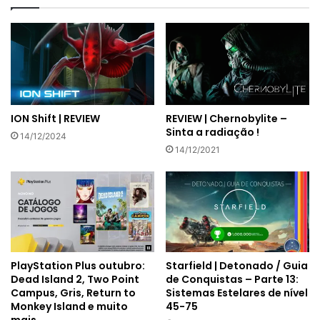
REVIEW | Chernobylite –
ION Shift | REVIEW
Sinta a radiação !
14/12/2024
14/12/2021
PlayStation Plus outubro:
Starfield | Detonado / Guia
Dead Island 2, Two Point
de Conquistas – Parte 13:
Campus, Gris, Return to
Sistemas Estelares de nível
Monkey Island e muito
45-75
mais