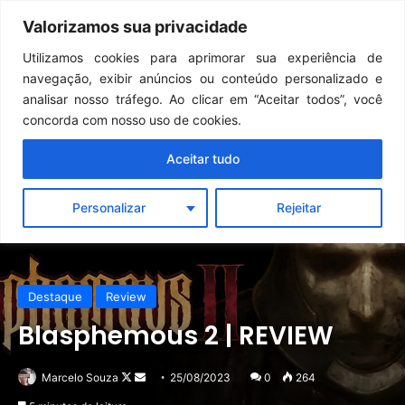
Continua após a publicidade..
GTA 6: Novo anúncio pode acontecer em breve e surpreender fãs
Valorizamos sua privacidade
Menu
Pr
Utilizamos cookies para aprimorar sua experiência de
navegação, exibir anúncios ou conteúdo personalizado e
analisar nosso tráfego. Ao clicar em “Aceitar todos”, você
concorda com nosso uso de cookies.
Aceitar tudo
Personalizar
Rejeitar
Destaque
Review
Blasphemous 2 | REVIEW
Follow
Mande
Marcelo Souza
25/08/2023
0
264
on
um