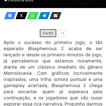
5 minutos de leitura
X
e-
mail
Curtir!
+1
Após o sucesso do primeiro jogo, o tão
esperado Blasphemous 2 acaba de ser
lançado e desde os primeiro minutos de jogo,
já percebemos que estamos novamente,
diante de um clássico imediato do gênero
Metroidvania.
Com gráficos incrivelmente
inspirados, uma trilha sonora pontual e uma
gameplay acertada, Blasphemous 2 chega
para encantar quem jé esperava pela
continuação, e os jogadores que vão ousar
explorar essa rica narrativa. Proponho darmos