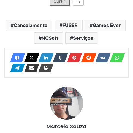
Curtir!
+2
Cancelamento
FUSER
Games Ever
NCSoft
Serviços
Marcelo Souza