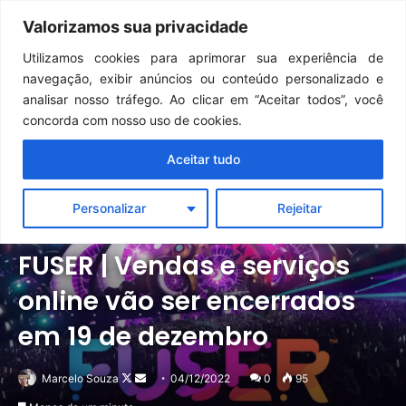
Continua após a publicidade..
GTA 6: Novo anúncio pode acontecer em breve e surpreender fãs
Valorizamos sua privacidade
Menu
Pr
Utilizamos cookies para aprimorar sua experiência de
navegação, exibir anúncios ou conteúdo personalizado e
analisar nosso tráfego. Ao clicar em “Aceitar todos”, você
concorda com nosso uso de cookies.
Aceitar tudo
Personalizar
Rejeitar
Notícias
PC
PlayStation
Switch
Xbox
FUSER | Vendas e serviços
online vão ser encerrados
em 19 de dezembro
Follow
Mande
Marcelo Souza
04/12/2022
0
95
on
um