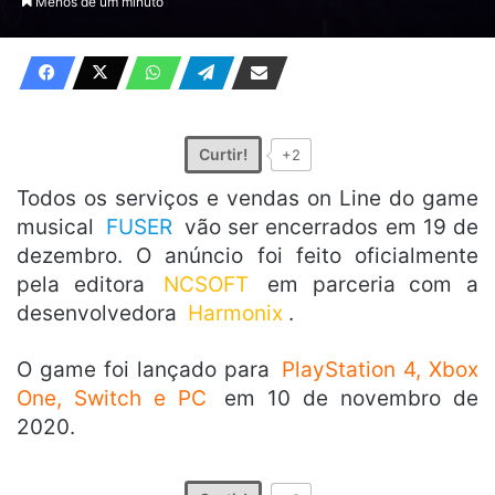
Menos de um minuto
X
e-
mail
Curtir!
+2
Todos os serviços e vendas on Line do game
musical
FUSER
vão ser encerrados em 19 de
dezembro. O anúncio foi feito oficialmente
pela editora
NCSOFT
em parceria com a
desenvolvedora
Harmonix
.
O game foi lançado para
PlayStation 4, Xbox
One, Switch e PC
em 10 de novembro de
2020.