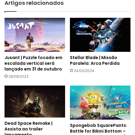
Artigos relacionados
Jusant | Puzzle focado em
Stellar Blade | Missão
escalada vertical será
Paralela: Arca Perdida
lançado em 31 de outubro
24/05/2024
26/08/2023
Dead Space Remake |
Spongebob SquarePants:
Assista ao trailer
Battle for Bikini Bottom –
lançamento