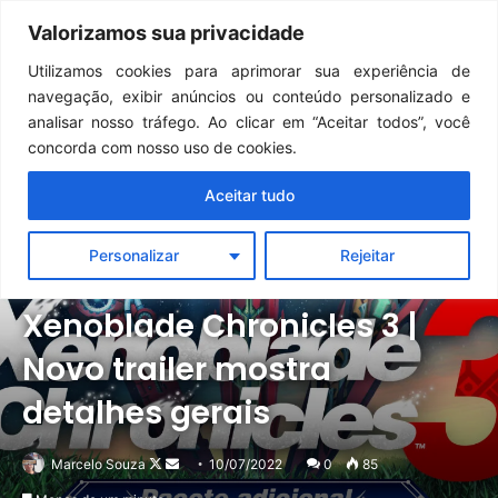
Continua após a publicidade..
GTA 6: Novo anúncio pode acontecer em breve e surpreender fãs
Valorizamos sua privacidade
Menu
Pr
Utilizamos cookies para aprimorar sua experiência de
navegação, exibir anúncios ou conteúdo personalizado e
analisar nosso tráfego. Ao clicar em “Aceitar todos”, você
concorda com nosso uso de cookies.
Aceitar tudo
Personalizar
Rejeitar
Notícias
Switch
Xenoblade Chronicles 3 |
Novo trailer mostra
detalhes gerais
Follow
Mande
Marcelo Souza
10/07/2022
0
85
on
um