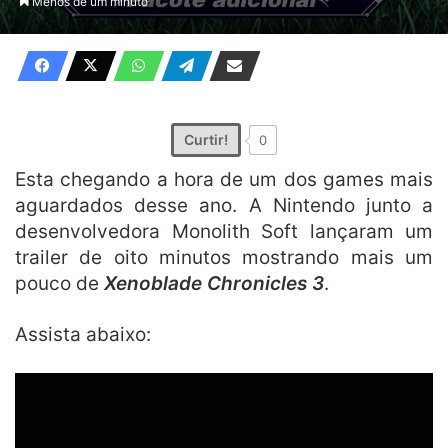
Menos de um minuto
X
e-
mail
Curtir!
0
Esta chegando a hora de um dos games mais
aguardados desse ano. A Nintendo junto a
desenvolvedora Monolith Soft lançaram um
trailer de oito minutos mostrando mais um
pouco de
Xenoblade Chronicles 3
.
Assista abaixo: