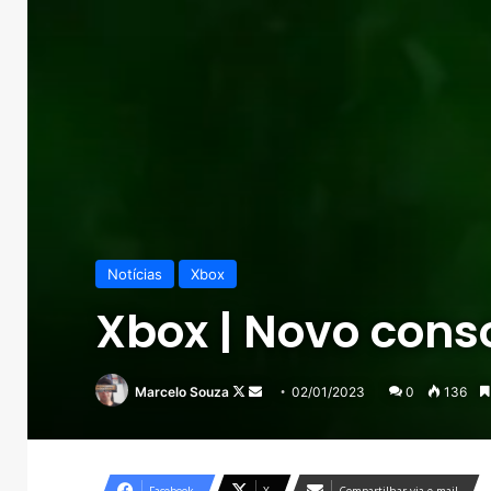
Notícias
Xbox
Xbox | Novo cons
Follow
Mande
Marcelo Souza
02/01/2023
0
136
on
um
X
e-
mail