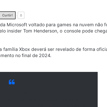
Curtir!
0
 da Microsoft voltado para games na nuvem não f
elo insider Tom Henderson, o console pode cheg
 família Xbox deverá ser revelado de forma ofici
amento no final de 2024.
o no final de 2023 é possível, com o
 e produzido de acordo com os desejos
amento no final de 2024. Spencer já