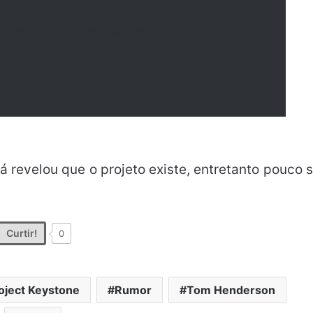
Series S sendo vendido por US$299, a
Keystone precisa ser significativa o
.
 revelou que o projeto existe, entretanto pouco 
Curtir!
0
oject Keystone
Rumor
Tom Henderson