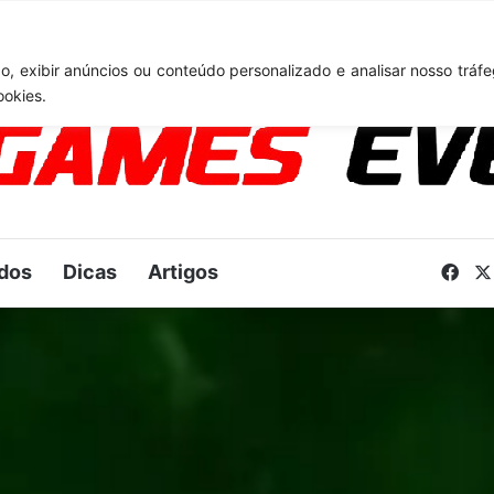
: Novo anúncio pode acontecer em breve e surpreender fãs
, exibir anúncios ou conteúdo personalizado e analisar nosso tráfe
ookies.
dos
Dicas
Artigos
Fac