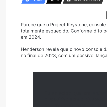
Facebook
X
Compartilhar via e-mail
Parece que o Project Keystone, console
totalmente esquecido. Conforme dito p
em 2024.
Henderson revela que o novo console da
no final de 2023, com um possível lanç
Eu antecipo que um anúnci
dispositivo sendo ajustado
da Microsoft para um lanç