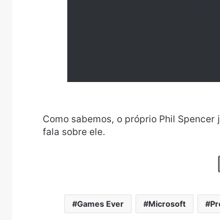
explicou que, com o Xbox 
diferença de preço com a 
suficiente para fazer sentido
– Tom Henderson
Como sabemos, o próprio Phil Spencer já
fala sobre ele.
Games Ever
Microsoft
Pr