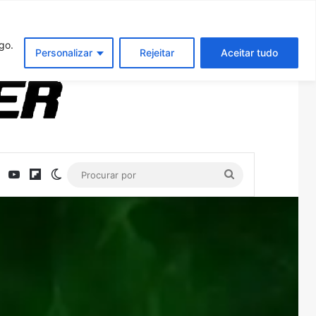
Entrar
Artigo aleatório
Barra Latera
go.
Personalizar
Rejeitar
Aceitar tudo
ebook
X
YouTube
Flipboard
Switch skin
Procurar
por