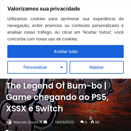
Continua após a publicidade..
GTA 6: Novo anúncio pode acontecer em breve e surpreender fãs
Valorizamos sua privacidade
Menu
Pr
Utilizamos cookies para aprimorar sua experiência de
navegação, exibir anúncios ou conteúdo personalizado e
analisar nosso tráfego. Ao clicar em “Aceitar todos”, você
concorda com nosso uso de cookies.
Aceitar tudo
Personalizar
Rejeitar
Notícias
PlayStation
Xbox
The Legend Of Bum-bo |
Game chegando ao PS5,
XSSX e Switch
Follow
Mande
Marcelo Souza
16/06/2022
0
89
on
um