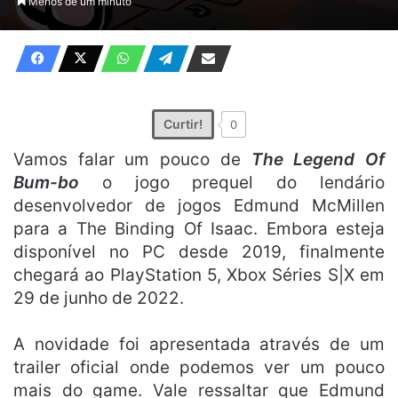
Menos de um minuto
X
e-
mail
Curtir!
0
Vamos falar um pouco de
The Legend Of
Bum-bo
o jogo prequel do lendário
desenvolvedor de jogos Edmund McMillen
para a The Binding Of Isaac. Embora esteja
disponível no PC desde 2019, finalmente
chegará ao PlayStation 5, Xbox Séries S|X em
29 de junho de 2022.
A novidade foi apresentada através de um
trailer oficial onde podemos ver um pouco
mais do game. Vale ressaltar que Edmund