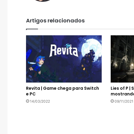
Artigos relacionados
Revita | Game chega para Switch
Lies of P |
e PC
mostrando
14/03/2022
09/11/2021