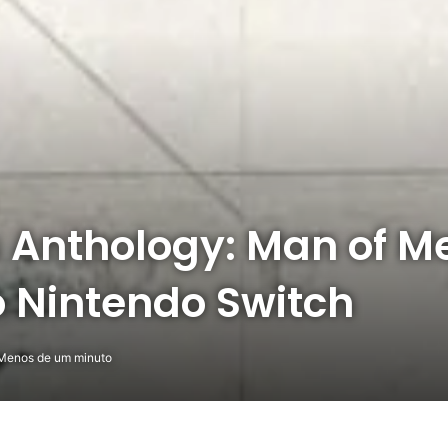
s Anthology: Man of M
o Nintendo Switch
enos de um minuto