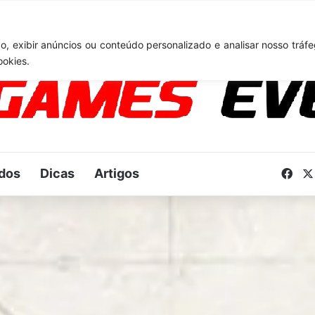
TA 6: Novo anúncio pode acontecer em breve e surpreender fãs
, exibir anúncios ou conteúdo personalizado e analisar nosso tráfe
ookies.
dos
Dicas
Artigos
Fac