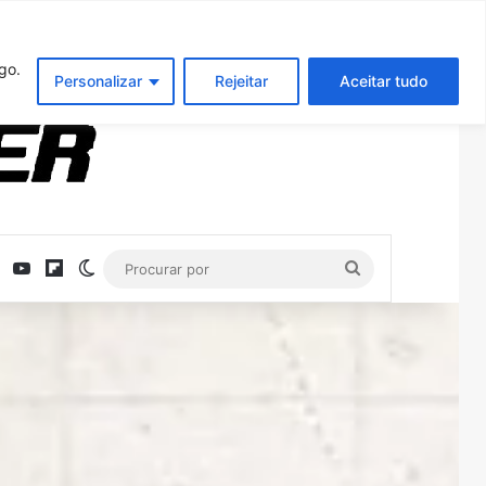
Entrar
Artigo aleatório
Barra Latera
go.
Personalizar
Rejeitar
Aceitar tudo
ebook
X
YouTube
Flipboard
Switch skin
Procurar
por