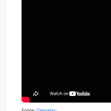
Fonte:
Gematsu