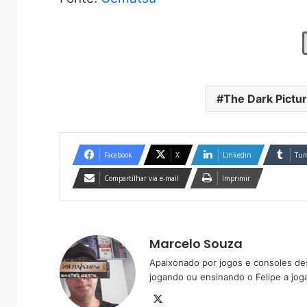
The Dark Pictu
Facebook
X
Linkedin
Tum
Compartilhar via e-mail
Imprimir
Marcelo Souza
Apaixonado por jogos e consoles de
jogando ou ensinando o Felipe a joga
X