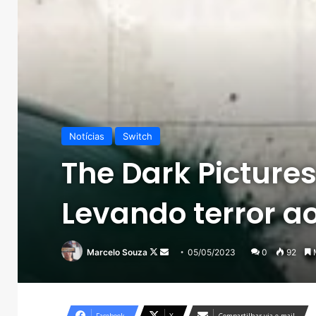
Notícias
Switch
The Dark Picture
Levando terror a
Follow
Mande
Marcelo Souza
05/05/2023
0
92
M
on
um
X
e-
mail