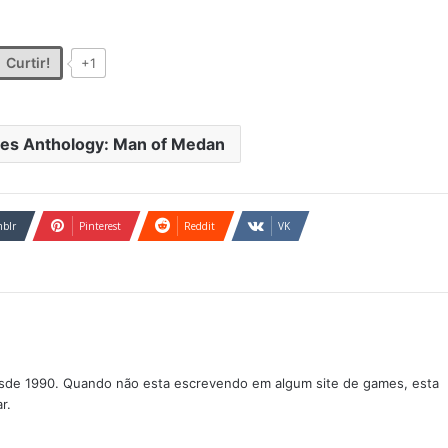
Curtir!
+1
res Anthology: Man of Medan
blr
Pinterest
Reddit
VK
sde 1990. Quando não esta escrevendo em algum site de games, esta
r.