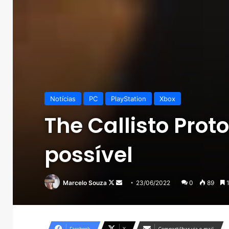
Notícias
PC
PlayStation
Xbox
The Callisto Prot
possível
Follow
Mande
Marcelo Souza
23/06/2022
0
89
1
on
um
X
e-
mail