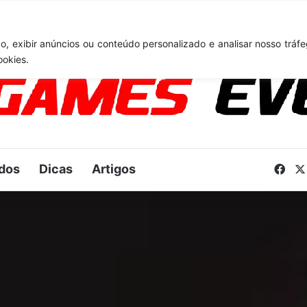
TA 6: Novo anúncio pode acontecer em breve e surpreender fãs
, exibir anúncios ou conteúdo personalizado e analisar nosso tráfe
ookies.
dos
Dicas
Artigos
Fac