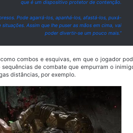
que é um dispositivo protetor de contenção.
presos. Pode agarrá-los, apanhá-los, afastá-los, puxá-
e situações. Assim que lhe puser as mãos em cima, vai
poder divertir-se um pouco mais.”
es como combos e esquivas, em que o jogador po
o sequências de combate que empurram o inimig
gas distâncias, por exemplo.