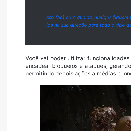
Isso fará com que os inimigos fiquem 
los na sua direção para todo o tipo d
Você vai poder utilizar funcionalidad
encadear bloqueios e ataques, gerand
permitindo depois ações a médias e lon