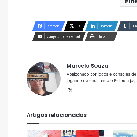
The
Facebook
X
Linkedin
Tum
Compartilhar via e-mail
Imprimir
Marcelo Souza
Apaixonado por jogos e consoles de
jogando ou ensinando o Felipe a joga
X
Artigos relacionados