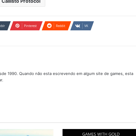
 Callisto Protocol
blr
Pinterest
Reddit
VK
sde 1990. Quando não esta escrevendo em algum site de games, esta
r.