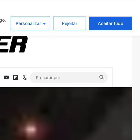
Entrar
Artigo aleatório
Barra Latera
go.
Personalizar
Rejeitar
Aceitar tudo
ebook
X
YouTube
Flipboard
Switch skin
Procurar
por