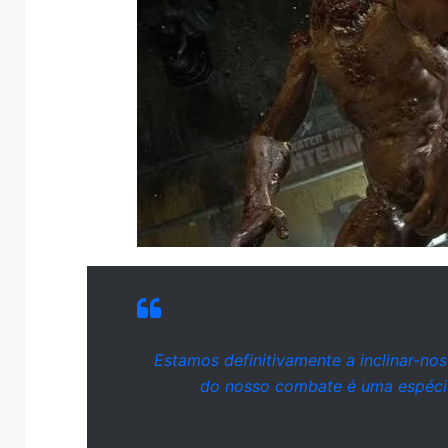
Estamos definitivamente a inclinar-nos
do nosso combate é uma espécie