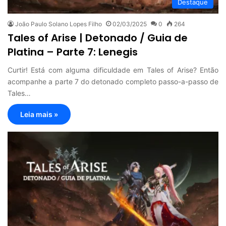
Destaque
João Paulo Solano Lopes Filho
02/03/2025
0
264
Tales of Arise | Detonado / Guia de
Platina – Parte 7: Lenegis
Curtir! Está com alguma dificuldade em Tales of Arise? Então
acompanhe a parte 7 do detonado completo passo-a-passo de
Tales…
Leia mais »