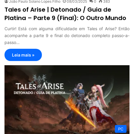
João Paulo Solano Lopes Filho
08/03/2025
0
383
Tales of Arise | Detonado / Guia de
Platina – Parte 9 (Final): O Outro Mundo
Curtir! Está com alguma dificuldade em Tales of Arise? Então
acompanhe a parte 9 e final do detonado completo passo-a-
passo…
Leia mais »
PC