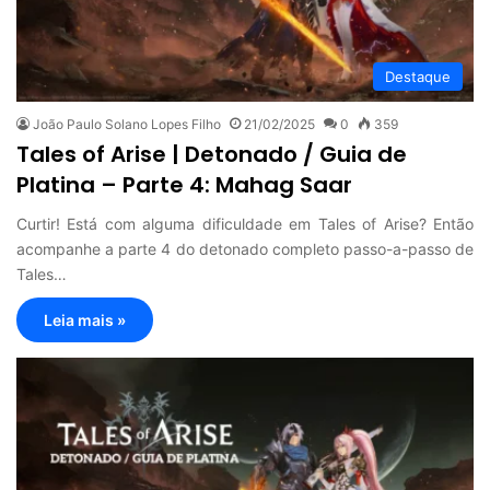
Destaque
João Paulo Solano Lopes Filho
21/02/2025
0
359
Tales of Arise | Detonado / Guia de
Platina – Parte 4: Mahag Saar
Curtir! Está com alguma dificuldade em Tales of Arise? Então
acompanhe a parte 4 do detonado completo passo-a-passo de
Tales…
Leia mais »