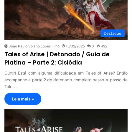
Destaque
João Paulo Solano Lopes Filho
15/02/2025
0
492
Tales of Arise | Detonado / Guia de
Platina – Parte 2: Cislódia
Curtir! Está com alguma dificuldade em Tales of Arise? Então
acompanhe a parte 2 do detonado completo passo-a-passo de
Tales…
Leia mais »