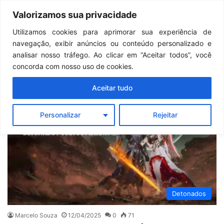
Continua após a publicidade..
GTA 6: Novo anúncio pode acontecer em breve e surpreender fãs
Valorizamos sua privacidade
Menu
Pr
Utilizamos cookies para aprimorar sua experiência de
navegação, exibir anúncios ou conteúdo personalizado e
Tales of Arise
analisar nosso tráfego. Ao clicar em “Aceitar todos”, você
concorda com nosso uso de cookies.
Aceitar tudo
Personalizar
Rejeitar
Detonados
Marcelo Souza
12/04/2025
0
71