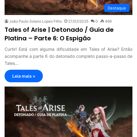
Destaque
João Paulo Solano Lopes Filho
27/02/2025
0
469
Tales of Arise | Detonado / Guia de
Platina – Parte 6: O Espigão
Curtir! Está com alguma dificuldade em Tales of Arise? Então
acompanhe a parte 6 do detonado completo passo-a-passo de
Tales…
Leia mais »