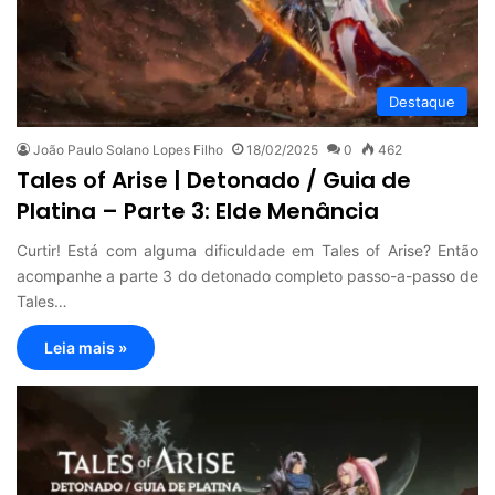
Destaque
João Paulo Solano Lopes Filho
18/02/2025
0
462
Tales of Arise | Detonado / Guia de
Platina – Parte 3: Elde Menância
Curtir! Está com alguma dificuldade em Tales of Arise? Então
acompanhe a parte 3 do detonado completo passo-a-passo de
Tales…
Leia mais »