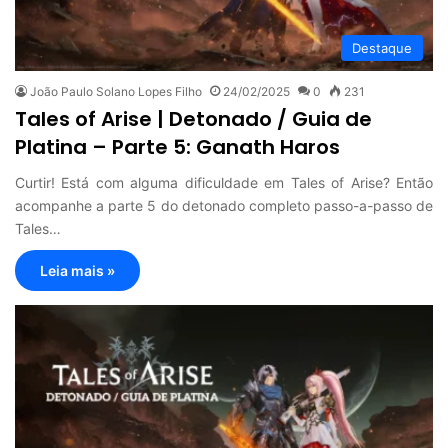
Destaque
João Paulo Solano Lopes Filho
24/02/2025
0
231
Tales of Arise | Detonado / Guia de
Platina – Parte 5: Ganath Haros
Curtir! Está com alguma dificuldade em Tales of Arise? Então
acompanhe a parte 5 do detonado completo passo-a-passo de
Tales…
Leia mais »