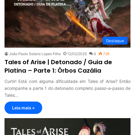
Destaque
João Paulo Solano Lopes Filho
12/02/2025
0
726
Tales of Arise | Detonado / Guia de
Platina – Parte 1: Órbos Cazália
Curtir! Está com alguma dificuldade em Tales of Arise? Então
acompanhe a parte 1 do detonado completo passo-a-passo de
Tales…
Leia mais »