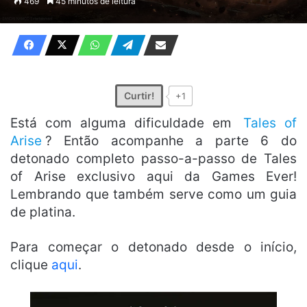
469
45 minutos de leitura
e-
mail
Curtir!
+1
Está com alguma dificuldade em
Tales of
Arise
? Então acompanhe a parte 6 do
detonado completo passo-a-passo de Tales
of Arise exclusivo aqui da Games Ever!
Lembrando que também serve como um guia
de platina.
Para começar o detonado desde o início,
clique
aqui
.