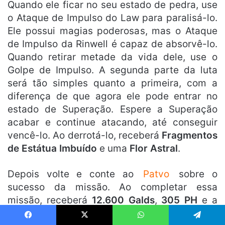
Quando ele ficar no seu estado de pedra, use
o Ataque de Impulso do Law para paralisá-lo.
Ele possui magias poderosas, mas o Ataque
de Impulso da Rinwell é capaz de absorvê-lo.
Quando retirar metade da vida dele, use o
Golpe de Impulso. A segunda parte da luta
será tão simples quanto a primeira, com a
diferença de que agora ele pode entrar no
estado de Superação. Espere a Superação
acabar e continue atacando, até conseguir
vencê-lo. Ao derrotá-lo, receberá
Fragmentos
de Estátua Imbuído
e uma
Flor Astral
.
Depois volte e conte ao
Patvo
sobre o
sucesso da missão. Ao completar essa
missão, receberá
12.600 Galds
,
305 PH
e a
Isca: Peixinho Porcoelho
.
Continua após a publicidade..
Facebook
X
WhatsApp
Telegram