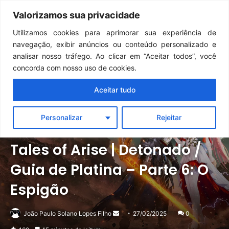
Continua após a publicidade..
Clair Obscur: Expedition 33: desenvolvedores falam sobre desafios do Unreal Engine 5 no Switch 2
Valorizamos sua privacidade
Menu
Pr
Utilizamos cookies para aprimorar sua experiência de
navegação, exibir anúncios ou conteúdo personalizado e
analisar nosso tráfego. Ao clicar em “Aceitar todos”, você
concorda com nosso uso de cookies.
Aceitar tudo
Personalizar
Rejeitar
Destaque
Detonados
PC
PlayStation
Xbox
Tales of Arise | Detonado /
Guia de Platina – Parte 6: O
Espigão
Mande
João Paulo Solano Lopes Filho
27/02/2025
0
um