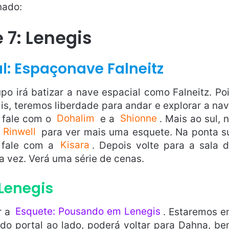
nado:
 7: Lenegis
l: Espaçonave Falneitz
o irá batizar a nave espacial como Falneitz. Po
s, teremos liberdade para andar e explorar a na
 fale com o
Dohalim
e a
Shionne
. Mais ao sul, 
a
Rinwell
para ver mais uma esquete. Na ponta s
, fale com a
Kisara
. Depois volte para a sala 
 vez. Verá uma série de cenas.
Lenegis
r a
Esquete: Pousando em Lenegis
. Estaremos 
do portal ao lado, poderá voltar para Dahna, b