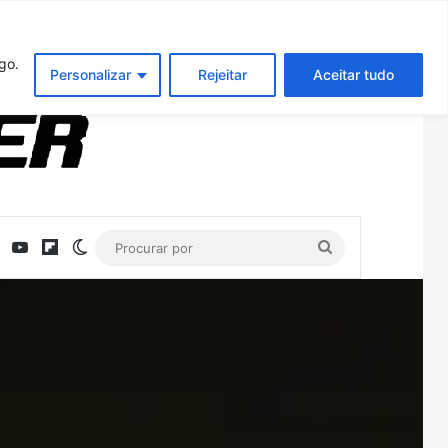
Entrar
Artigo aleatório
Barra Latera
go.
Personalizar
Rejeitar
Aceitar tudo
ebook
X
YouTube
Flipboard
Switch skin
Procurar
por