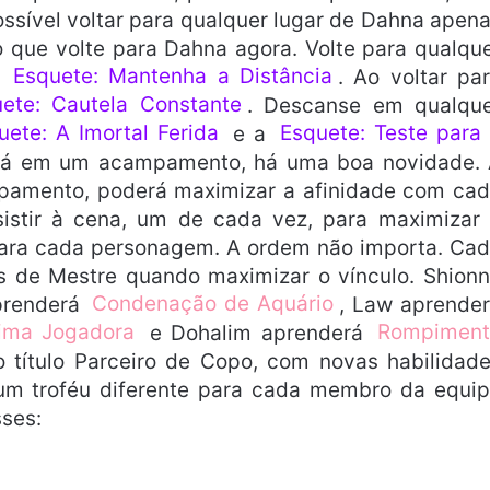
sível voltar para qualquer lugar de Dahna apen
 que volte para Dahna agora. Volte para qualqu
a
Esquete: Mantenha a Distância
. Ao voltar pa
ete: Cautela Constante
. Descanse em qualqu
uete: A Imortal Ferida
e a
Esquete: Teste para
stá em um acampamento, há uma boa novidade.
mpamento, poderá maximizar a afinidade com ca
stir à cena, um de cada vez, para maximizar
o para cada personagem. A ordem não importa. Ca
s de Mestre quando maximizar o vínculo. Shion
aprenderá
Condenação de Aquário
, Law aprende
tima Jogadora
e Dohalim aprenderá
Rompiment
o título Parceiro de Copo, com novas habilidad
r um troféu diferente para cada membro da equi
sses: