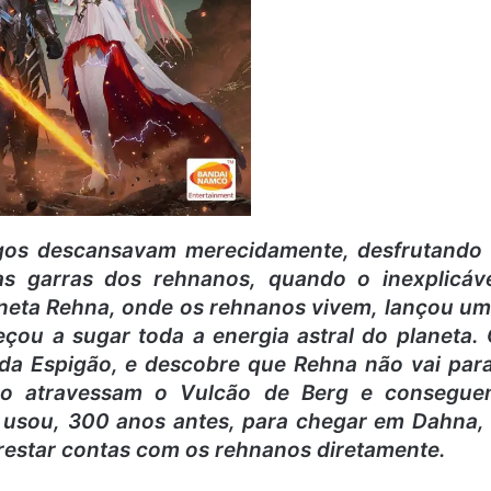
igos descansavam merecidamente, desfrutando
as garras dos rehnanos, quando o inexplicáv
laneta Rehna, onde os rehnanos vivem, lançou u
ou a sugar toda a energia astral do planeta.
da Espigão, e descobre que Rehna não vai par
ntão atravessam o Vulcão de Berg e consegu
 usou, 300 anos antes, para chegar em Dahna,
prestar contas com os rehnanos diretamente.