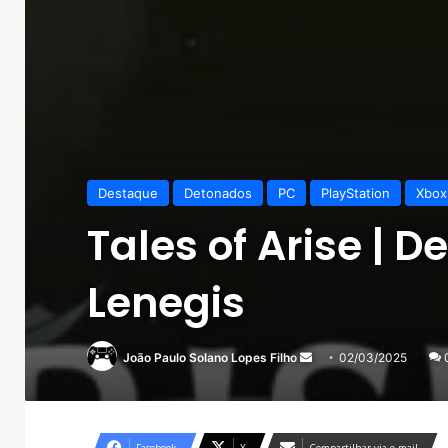
Destaque
Detonados
PC
PlayStation
Xbox
Tales of Arise | D
Lenegis
Mande
João Paulo Solano Lopes Filho
02/03/2025
um
e-
mail