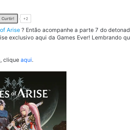
Curtir!
+2
of Arise
? Então acompanhe a parte 7 do detona
rise exclusivo aqui da Games Ever! Lembrando q
.
, clique
aqui
.