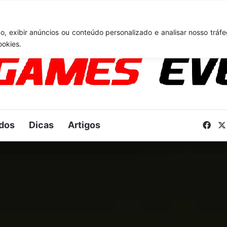
: Novo anúncio pode acontecer em breve e surpreender fãs
, exibir anúncios ou conteúdo personalizado e analisar nosso tráfe
ookies.
dos
Dicas
Artigos
Fac