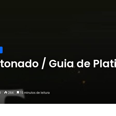
etonado / Guia de Plat
0
264
15 minutos de leitura