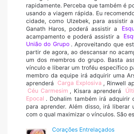
rapidamente. Perceba que também é pos
usando a viagem rápida. Eu recomendo
cidade, como Ulzebek, para assistir 
Ganath Haros, poderá assistir a
Esqu
acampamento e poderá assistir a
Esq
União do Grupo
. Aproveitando que e
partir de agora, ao descansar no aca
um dos membros do grupo. Basta assi
vínculo e liberar um troféu específic
membro da equipe irá adquirir uma Ar
aprenderá
Carga Explosiva
, Rinwell 
Céu Carmesim
, Kisara aprenderá
Úl
Epocal
. Dohalim também irá adquirir 
para aprender. Além disso, irá libera
com o qual maximizar o vínculos. São e
Corações Entrelaçados