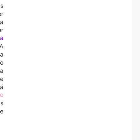
as
er
ra
er
 a
 A
da
 o
da
ne
rá
o
es
pe