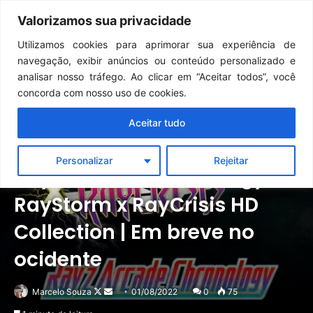
Continua após a publicidade..
GTA 6: Novo anúncio pode acontecer em breve e surpreender fãs
Valorizamos sua privacidade
Menu
Pr
Utilizamos cookies para aprimorar sua experiência de
navegação, exibir anúncios ou conteúdo personalizado e
analisar nosso tráfego. Ao clicar em “Aceitar todos”, você
concorda com nosso uso de cookies.
Aceitar tudo
Notícias
PC
PlayStation
Personalizar
Rejeitar
Ray’z Arcade Chronology e
RayStorm x RayCrisis HD
Collection | Em breve no
ocidente
Follow
Mande
Marcelo Souza
01/08/2022
0
75
on
um