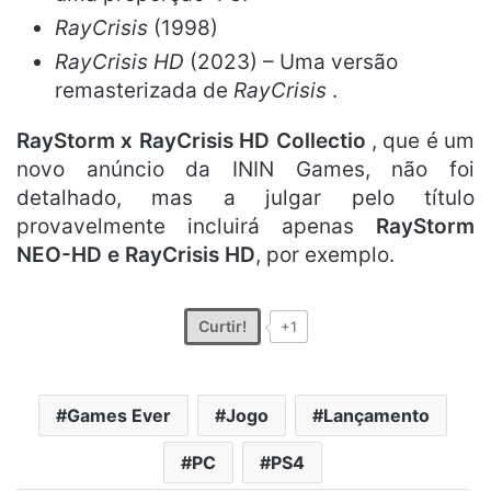
RayCrisis
(1998)
RayCrisis HD
(2023) – Uma versão
remasterizada de
RayCrisis
.
RayStorm x RayCrisis HD Collectio
, que é um
novo anúncio da ININ Games, não foi
detalhado, mas a julgar pelo título
provavelmente incluirá apenas
RayStorm
NEO-HD e RayCrisis HD
, por exemplo.
Curtir!
+1
Games Ever
Jogo
Lançamento
PC
PS4