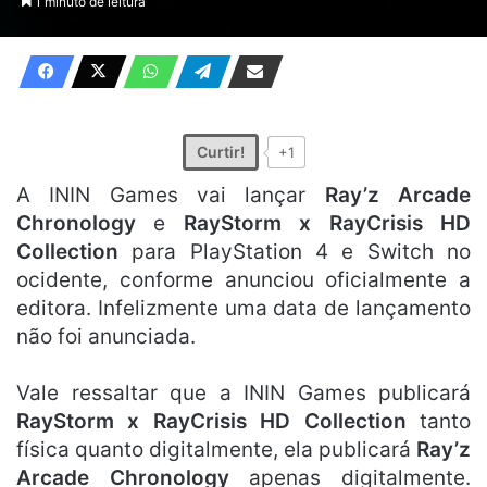
1 minuto de leitura
X
e-
mail
Curtir!
+1
A ININ Games vai lançar
Ray’z Arcade
Chronology
e
RayStorm x RayCrisis HD
Collection
para PlayStation 4 e Switch no
ocidente, conforme anunciou oficialmente a
editora. Infelizmente uma data de lançamento
não foi anunciada.
Vale ressaltar que a ININ Games publicará
RayStorm x RayCrisis HD Collection
tanto
física quanto digitalmente, ela publicará
Ray’z
Arcade Chronology
apenas digitalmente.