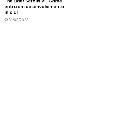
The Elder Scrolls VI | Game
entra em desenvolvimento
inicial
31/08/2023