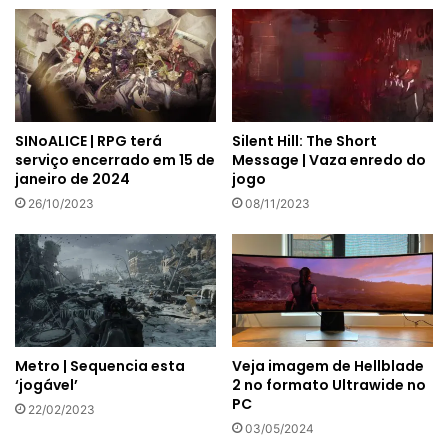
SINoALICE | RPG terá
Silent Hill: The Short
serviço encerrado em 15 de
Message | Vaza enredo do
janeiro de 2024
jogo
26/10/2023
08/11/2023
Metro | Sequencia esta
Veja imagem de Hellblade
‘jogável’
2 no formato Ultrawide no
PC
22/02/2023
03/05/2024