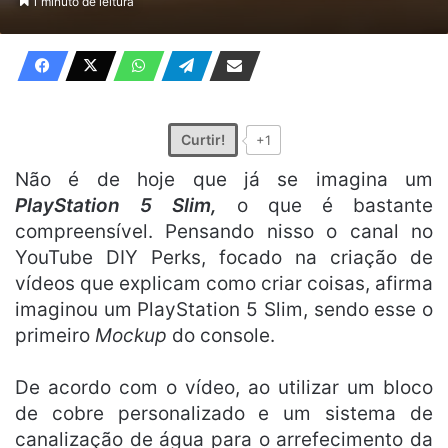
1 minuto de leitura
X
e-
mail
Curtir!
+1
Não é de hoje que já se imagina um
PlayStation 5 Slim,
o que é bastante
compreensível. Pensando nisso o canal no
YouTube DIY Perks, focado na criação de
vídeos que explicam como criar coisas, afirma
imaginou um PlayStation 5 Slim, sendo esse o
primeiro
Mockup
do console.
De acordo com o vídeo, ao utilizar um bloco
de cobre personalizado e um sistema de
canalização de água para o arrefecimento da