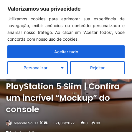
Continua após a publicidade..
GTA 6: Novo anúncio pode acontecer em breve e surpreender fãs
Valorizamos sua privacidade
Menu
Pr
Utilizamos cookies para aprimorar sua experiência de
navegação, exibir anúncios ou conteúdo personalizado e
analisar nosso tráfego. Ao clicar em “Aceitar todos”, você
concorda com nosso uso de cookies.
Aceitar tudo
Personalizar
Rejeitar
Notícias
PlayStation
PlayStation 5 Slim | Confira
um incrível “Mockup” do
console
Follow
Mande
Marcelo Souza
21/06/2022
0
88
on
um