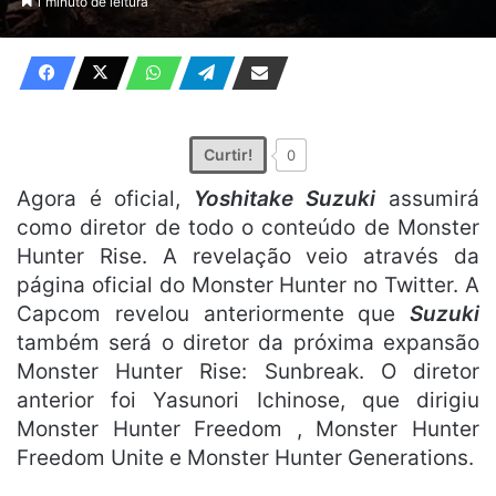
1 minuto de leitura
X
e-
mail
Curtir!
0
Agora é oficial,
Yoshitake Suzuki
assumirá
como diretor de todo o conteúdo de Monster
Hunter Rise. A revelação veio através da
página oficial do Monster Hunter no Twitter. A
Capcom revelou anteriormente que
Suzuki
também será o diretor da próxima expansão
Monster Hunter Rise: Sunbreak. O diretor
anterior foi Yasunori Ichinose, que dirigiu
Monster Hunter Freedom , Monster Hunter
Freedom Unite e Monster Hunter Generations.