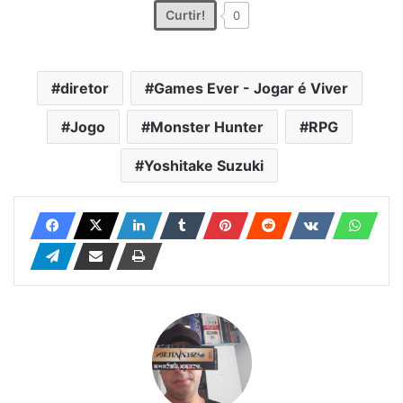
Curtir!
0
diretor
Games Ever - Jogar é Viver
Jogo
Monster Hunter
RPG
Yoshitake Suzuki