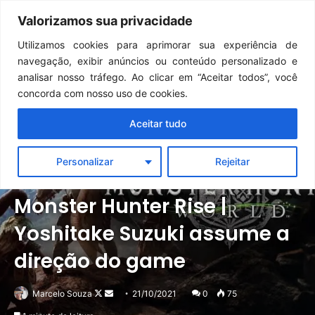
Continua após a publicidade..
GTA 6: Novo anúncio pode acontecer em breve e surpreender fãs
Valorizamos sua privacidade
Menu
Pr
Utilizamos cookies para aprimorar sua experiência de
navegação, exibir anúncios ou conteúdo personalizado e
analisar nosso tráfego. Ao clicar em “Aceitar todos”, você
concorda com nosso uso de cookies.
Aceitar tudo
Personalizar
Rejeitar
Notícias
Outros
Monster Hunter Rise |
Yoshitake Suzuki assume a
direção do game
Follow
Mande
Marcelo Souza
21/10/2021
0
75
on
um