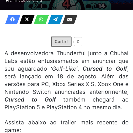
2 minutos de leitura
X
e-
mail
Curtir!
0
A desenvolvedora Thunderful junto a Chuhai
Labs estão entusiasmados em anunciar que
seu aguardado
‘Golf-Like’
,
Cursed to Golf
,
será lançado em 18 de agosto. Além das
versões para PC, Xbox Series X|S, Xbox One e
Nintendo Switch anunciadas anteriormente,
Cursed to Golf
também chegará ao
PlayStation 5 e PlayStation 4 no mesmo dia.
Assista abaixo ao trailer mais recente do
game: