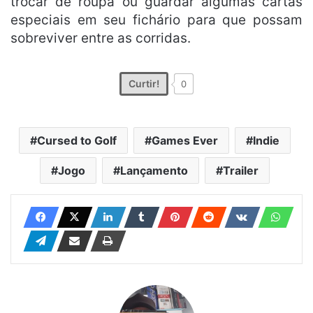
trocar de roupa ou guardar algumas cartas
especiais em seu fichário para que possam
sobreviver entre as corridas.
Curtir!
0
Cursed to Golf
Games Ever
Indie
Jogo
Lançamento
Trailer