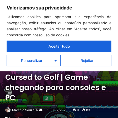
Continua após a publicidade..
GTA 6: Novo anúncio pode acontecer em breve e surpreender fãs
Valorizamos sua privacidade
Menu
Pr
Utilizamos cookies para aprimorar sua experiência de
navegação, exibir anúncios ou conteúdo personalizado e
analisar nosso tráfego. Ao clicar em “Aceitar todos”, você
concorda com nosso uso de cookies.
Aceitar tudo
Personalizar
Rejeitar
Notícias
PC
PlayStation
Switch
Xbox
Cursed to Golf | Game
chegando para consoles e
PC
Follow
Mande
Marcelo Souza
09/07/2022
0
83
on
um