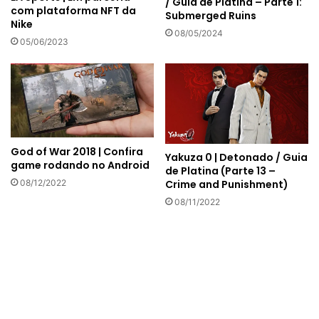
/ Guia de Platina – Parte 1:
com plataforma NFT da
Submerged Ruins
Nike
08/05/2024
05/06/2023
God of War 2018 | Confira
Yakuza 0 | Detonado / Guia
game rodando no Android
de Platina (Parte 13 –
08/12/2022
Crime and Punishment)
08/11/2022