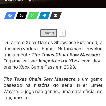
Menos de um minuto
X
e-
mail
Curtir!
0
Durante o Xbox Games Showcase Extended, a
desenvolvedora Sumo Nottingham revelou
oficialmente
The Texas Chain Saw Massacre
.
O game vai ser lançado para Xbox com day-
one no Xbox Game Pass em 2023.
The Texas Chain Saw Massacre
é um game
baseado na história do serial killer Elmer
Wayne. O jogo não ganhou uma data oficial de
lançamento.