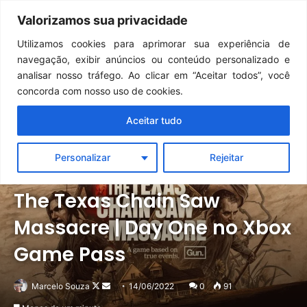
Continua após a publicidade..
GTA 6: Novo anúncio pode acontecer em breve e surpreender fãs
Valorizamos sua privacidade
Menu
Pr
Utilizamos cookies para aprimorar sua experiência de
navegação, exibir anúncios ou conteúdo personalizado e
analisar nosso tráfego. Ao clicar em “Aceitar todos”, você
concorda com nosso uso de cookies.
Aceitar tudo
Personalizar
Rejeitar
Notícias
Xbox
The Texas Chain Saw
Massacre | Day One no Xbox
Game Pass
Follow
Mande
Marcelo Souza
14/06/2022
0
91
on
um