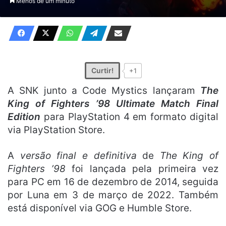
Menos de um minuto
X
e-
mail
Curtir!
+1
A SNK junto a Code Mystics lançaram
The
King of Fighters ’98 Ultimate Match Final
Edition
para PlayStation 4 em formato digital
via PlayStation Store.
A
versão final e definitiva
de
The King of
Fighters ’98
foi lançada pela primeira vez
para PC em 16 de dezembro de 2014, seguida
por Luna em 3 de março de 2022. Também
está disponível via GOG e Humble Store.