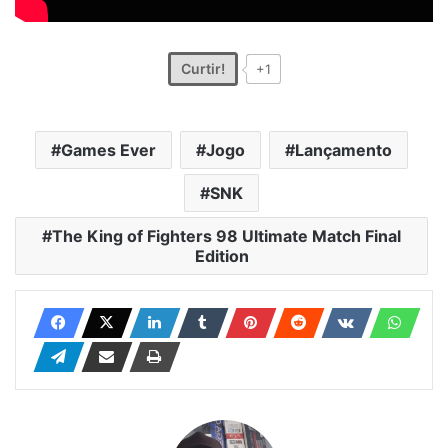
Curtir!
+1
Games Ever
Jogo
Lançamento
SNK
The King of Fighters 98 Ultimate Match Final
Edition