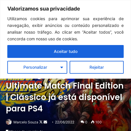
Continua após a publicidade..
GTA 6: Novo anúncio pode acontecer em breve e surpreender fãs
Valorizamos sua privacidade
Menu
Pr
Utilizamos cookies para aprimorar sua experiência de
navegação, exibir anúncios ou conteúdo personalizado e
analisar nosso tráfego. Ao clicar em “Aceitar todos”, você
concorda com nosso uso de cookies.
Aceitar tudo
Notícias
PlayStation
Personalizar
Rejeitar
The King of Fighters ’98
Ultimate Match Final Edition
| Clássico já está disponível
para PS4
Follow
Mande
Marcelo Souza
22/06/2022
0
100
on
um