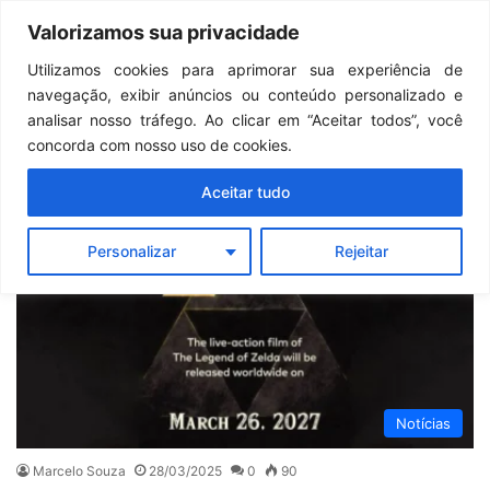
Continua após a publicidade..
GTA 6: Novo anúncio pode acontecer em breve e surpreender fãs
Valorizamos sua privacidade
Menu
Pr
Utilizamos cookies para aprimorar sua experiência de
navegação, exibir anúncios ou conteúdo personalizado e
Nintendo
analisar nosso tráfego. Ao clicar em “Aceitar todos”, você
concorda com nosso uso de cookies.
Aceitar tudo
Personalizar
Rejeitar
Notícias
Marcelo Souza
28/03/2025
0
90