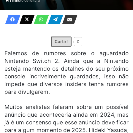
1 minuto de leitura
X
e-
mail
Curtir!
0
Falemos de rumores sobre o aguardado
Nintendo Switch 2. Ainda que a Nintendo
esteja mantendo os detalhes do seu próximo
console incrivelmente guardados, isso não
impede que diversos insiders tenha rumores
para divulgarem.
Muitos analistas falaram sobre um possível
anúncio que aconteceria ainda em 2024, mas
já é um consenso que esse anúncio deve ficar
para algum momento de 2025. Hideki Yasuda,