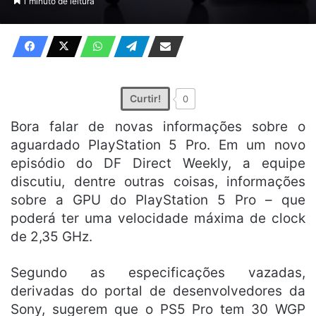
1 minuto de leitura
X
e-
mail
Curtir!
0
Bora falar de novas informações sobre o
aguardado PlayStation 5 Pro. Em um novo
episódio do DF Direct Weekly, a equipe
discutiu, dentre outras coisas, informações
sobre a GPU do PlayStation 5 Pro – que
poderá ter uma velocidade máxima de clock
de 2,35 GHz.
Segundo as especificações vazadas,
derivadas do portal de desenvolvedores da
Sony, sugerem que o PS5 Pro tem 30 WGP