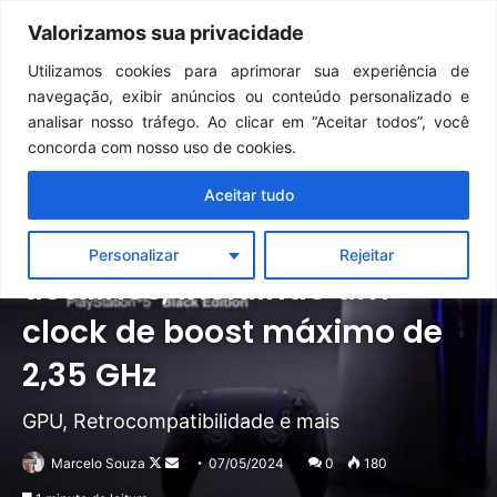
Continua após a publicidade..
GTA 6: Novo anúncio pode acontecer em breve e surpreender fãs
Valorizamos sua privacidade
Menu
Pr
Utilizamos cookies para aprimorar sua experiência de
navegação, exibir anúncios ou conteúdo personalizado e
analisar nosso tráfego. Ao clicar em “Aceitar todos”, você
concorda com nosso uso de cookies.
Aceitar tudo
Destaque
Notícias
PlayStation
PS5 Pro, confira novos
Personalizar
Rejeitar
detalhes, incluindo um
clock de boost máximo de
2,35 GHz
GPU, Retrocompatibilidade e mais
Follow
Mande
Marcelo Souza
07/05/2024
0
180
on
um