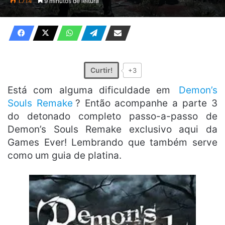
1.714
9 minutos de leitura
e-
mail
Curtir!
+3
Está com alguma dificuldade em
Demon’s
Souls Remake
? Então acompanhe a parte 3
do detonado completo passo-a-passo de
Demon’s Souls Remake exclusivo aqui da
Games Ever! Lembrando que também serve
como um guia de platina.