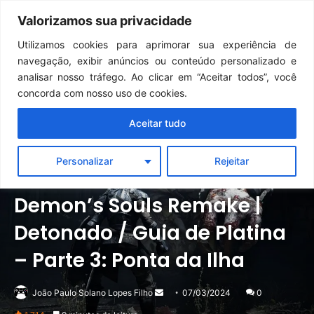
Continua após a publicidade..
GTA 6: Novo anúncio pode acontecer em breve e surpreender fãs
Valorizamos sua privacidade
Menu
Pr
Utilizamos cookies para aprimorar sua experiência de
navegação, exibir anúncios ou conteúdo personalizado e
analisar nosso tráfego. Ao clicar em “Aceitar todos”, você
concorda com nosso uso de cookies.
Aceitar tudo
Personalizar
Rejeitar
Destaque
Detonados
PlayStation
Demon’s Souls Remake |
Detonado / Guia de Platina
– Parte 3: Ponta da Ilha
Mande
João Paulo Solano Lopes Filho
07/03/2024
0
um