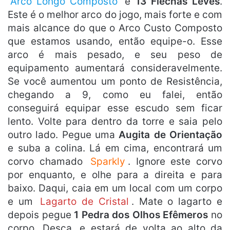
Arco Longo Composto
e
13 Flechas Leves
.
Este é o melhor arco do jogo, mais forte e com
mais alcance do que o Arco Custo Composto
que estamos usando, então equipe-o. Esse
arco é mais pesado, e seu peso de
equipamento aumentará consideravelmente.
Se você aumentou um ponto de Resistência,
chegando a 9, como eu falei, então
conseguirá equipar esse escudo sem ficar
lento. Volte para dentro da torre e saia pelo
outro lado. Pegue uma
Augita de Orientação
e suba a colina. Lá em cima, encontrará um
corvo chamado
Sparkly
. Ignore este corvo
por enquanto, e olhe para a direita e para
baixo. Daqui, caia em um local com um corpo
e um
Lagarto de Cristal
. Mate o lagarto e
depois pegue
1 Pedra dos Olhos Efêmeros
no
corpo. Desça, e estará de volta ao alto da