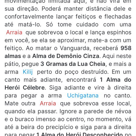
movimentação limitada aqui, e não virá em
sua direção. Poderá manter distância dele e
confortavelmente lançar feitiços e flechadas
até matá-lo. Só tome cuidado com uma
Arraia
que sobrevoa o local e lança espinhos
em você, se ela se aproximar, mate-a com um
feitiço. Ao matar o Vanguarda, receberá
958
almas
e a
Alma de Demônio Cinza
. Aqui neste
pátio, pegue
3 Gramas da Lua Cheia
, e mais a
arma
Kilij
perto do poço destruído. Em um
canto mais adiante, encontrará
1 Alma do
Herói Célebre
. Siga adiante e vire à direita
para pegar a arma
Uchigatana
no canto.
Mate outra
Arraia
que sobrevoa esse local,
quando ela passar. Ignore a parede de névoa
e o buraco imenso ao centro, no momento, vá
até a beira do precipício e siga para a direita
para pegar
1 Alma do Herói Desconhecido
no