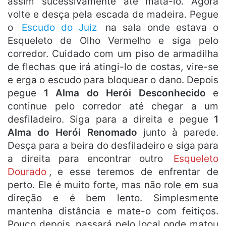
assim sucessivamente até matá-lo. Agora
volte e desça pela escada de madeira. Pegue
o
Escudo do Juiz
na sala onde estava o
Esqueleto de Olho Vermelho e siga pelo
corredor. Cuidado com um piso de armadilha
de flechas que irá atingi-lo de costas, vire-se
e erga o escudo para bloquear o dano. Depois
pegue
1 Alma do Herói Desconhecido
e
continue pelo corredor até chegar a um
desfiladeiro. Siga para a direita e pegue
1
Alma do Herói Renomado
junto à parede.
Desça para a beira do desfiladeiro e siga para
a direita para encontrar outro
Esqueleto
Dourado
, e esse teremos de enfrentar de
perto. Ele é muito forte, mas não role em sua
direção e é bem lento. Simplesmente
mantenha distância e mate-o com feitiços.
Pouco depois, passará pelo local onde matou