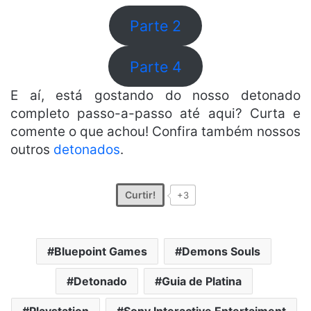
Parte 2
Parte 4
E aí, está gostando do nosso detonado
completo passo-a-passo até aqui? Curta e
comente o que achou! Confira também nossos
outros
detonados
.
Curtir!
+3
Bluepoint Games
Demons Souls
Detonado
Guia de Platina
Playstation
Sony Interactive Entertaiment