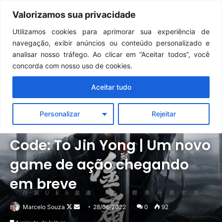
Continua após a publicidade..
GTA 6: Novo anúncio pode acontecer em breve e surpreender fãs
Valorizamos sua privacidade
Menu
Pr
Utilizamos cookies para aprimorar sua experiência de
navegação, exibir anúncios ou conteúdo personalizado e
analisar nosso tráfego. Ao clicar em “Aceitar todos”, você
concorda com nosso uso de cookies.
Aceitar tudo
Personalizar
Rejeitar
Notícias
Outros
Code: To Jin Yong | Um novo
game de ação chegando
em breve
Follow
Mande
Marcelo Souza
28/06/2022
0
92
on
um