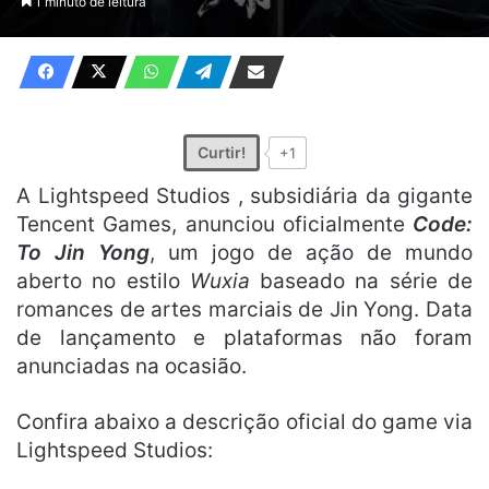
1 minuto de leitura
X
e-
mail
Curtir!
+1
A Lightspeed Studios , subsidiária da gigante
Tencent Games, anunciou oficialmente
Code:
To Jin Yong
, um jogo de ação de mundo
aberto no estilo
Wuxia
baseado na série de
romances de artes marciais de Jin Yong. Data
de lançamento e plataformas não foram
anunciadas na ocasião.
Confira abaixo a descrição oficial do game via
Lightspeed Studios: