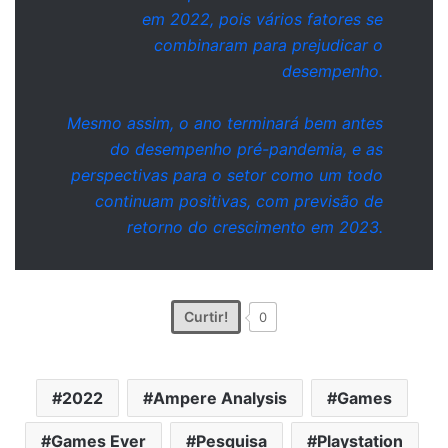
em 2022, pois vários fatores se
combinaram para prejudicar o
desempenho.
Mesmo assim, o ano terminará bem antes
do desempenho pré-pandemia, e as
perspectivas para o setor como um todo
continuam positivas, com previsão de
retorno do crescimento em 2023.
Curtir!
0
2022
Ampere Analysis
Games
Games Ever
Pesquisa
Playstation