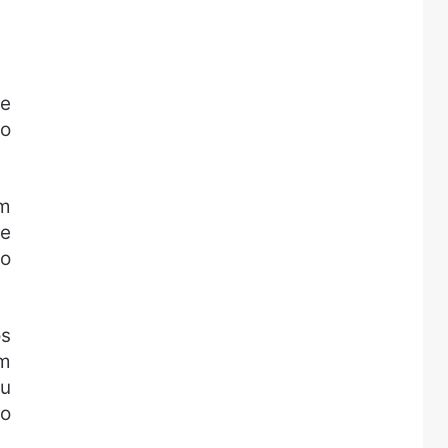
le
no
em
de
 o
os
om
ou
no