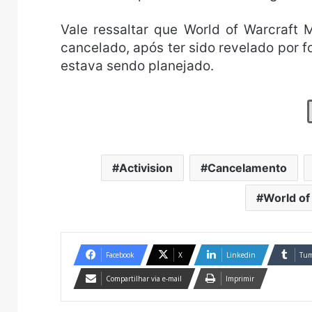
Vale ressaltar que World of Warcraft
cancelado, após ter sido revelado por f
estava sendo planejado.
Activision
Cancelamento
World of
Facebook
X
Linkedin
Tum
Compartilhar via e-mail
Imprimir