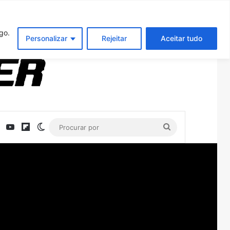
Entrar
Artigo aleatório
Barra Latera
go.
Personalizar
Rejeitar
Aceitar tudo
ebook
X
YouTube
Flipboard
Switch skin
Procurar
por