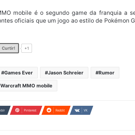
 MMO mobile é o segundo game da franquia a s
ontes oficiais que um jogo ao estilo de Pokémon 
Curtir!
+1
Games Ever
Jason Schreier
Rumor
 Warcraft MMO mobile
blr
Pinterest
Reddit
VK