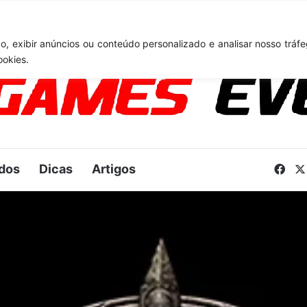
A 6: Novo anúncio pode acontecer em breve e surpreender fãs
, exibir anúncios ou conteúdo personalizado e analisar nosso tráfe
ookies.
dos
Dicas
Artigos
Fac