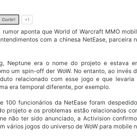
Curtir!
+1
um rumor aponta que World of Warcraft MMO mobi
entendimentos com a chinesa NetEase, parceira 
g, Neptune era o nome do projeto e estava 
omo um spin-off der WoW. No entanto, ao invés 
uto relacionado com esse jogo e que levaria
a era temporal diferente, por exemplo.
de 100 funcionários da NetEase foram despedid
 projeto e os problemas estão relacionados c
ne não ter sido anunciado, a Activision confirm
m vários jogos do universo de WoW para mobile 