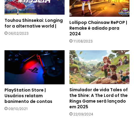
Touhou Shinsekai: Longing
Lollipop Chainsaw RePOP |
for a alternative world |
Remake é adiado para
2024
06/02/2023
11/08/2023
Simulador de vida Tales of
PlayStation Store |
the Shire: A The Lord of the
Usuários relatam
Rings Game será lançado
banimento de contas
em 2025
09/10/2021
22/09/2024