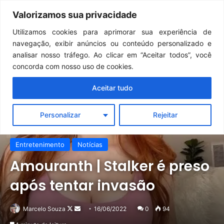
Continua após a publicidade..
GTA 6: Novo anúncio pode acontecer em breve e surpreender fãs
Valorizamos sua privacidade
Menu
Pr
Utilizamos cookies para aprimorar sua experiência de
navegação, exibir anúncios ou conteúdo personalizado e
analisar nosso tráfego. Ao clicar em “Aceitar todos”, você
concorda com nosso uso de cookies.
Aceitar tudo
Personalizar
Rejeitar
Entretenimento
Notícias
Amouranth | Stalker é preso
após tentar invasão
Follow
Mande
Marcelo Souza
16/06/2022
0
94
on
um