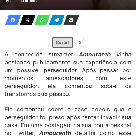
1 minuto de leitura
X
e-
mail
Curtir!
0
A conhecida streamer
Amouranth
vinha
postando publicamente sua experiência com
um possível perseguidor. Após passar por
momentos ameaçadores com este
perseguidor, ela comentou sobre os
transtornos que passou.
Ela comentou sobre o caso depois que o
perseguidor foi preso após tentar invadir sua
casa. Em uma postagem na sua conta pessoal
no Twitter,
Amouranth
detalha como esse