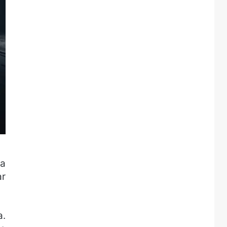
ra
ar
a.