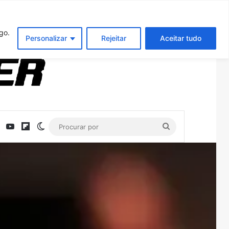
Entrar
Artigo aleatório
Barra Latera
go.
Personalizar
Rejeitar
Aceitar tudo
ebook
X
YouTube
Flipboard
Switch skin
Procurar
por