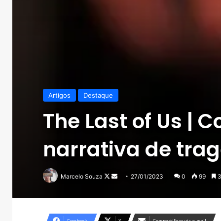
Artigos
Destaque
The Last of Us | 
narrativa de trag
Follow
Mande
Marcelo Souza
27/01/2023
0
99
3
on
um
X
e-
mail