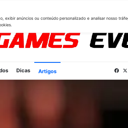
TA 6: Novo anúncio pode acontecer em breve e surpreender fãs
, exibir anúncios ou conteúdo personalizado e analisar nosso tráfe
ookies.
dos
Dicas
Fac
Artigos