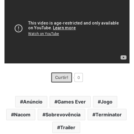
Curtir!
0
Anúncio
Games Ever
Jogo
Nacom
Sobrevovência
Terminator
Trailer