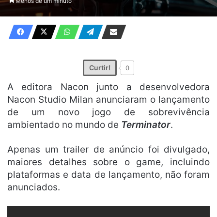
Menos de um minuto
X
e-
mail
Curtir!
0
A editora Nacon junto a desenvolvedora
Nacon Studio Milan anunciaram o lançamento
de um novo jogo de sobrevivência
ambientado no mundo de
Terminator
.
Apenas um trailer de anúncio foi divulgado,
maiores detalhes sobre o game, incluindo
plataformas e data de lançamento, não foram
anunciados.