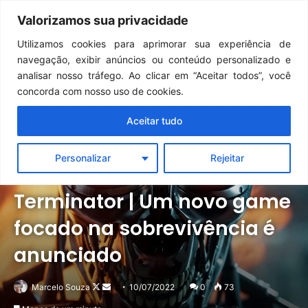
Continua após a publicidade..
GTA 6: Novo anúncio pode acontecer em breve e surpreender fãs
Valorizamos sua privacidade
Menu
Pr
Utilizamos cookies para aprimorar sua experiência de
navegação, exibir anúncios ou conteúdo personalizado e
analisar nosso tráfego. Ao clicar em “Aceitar todos”, você
concorda com nosso uso de cookies.
Aceitar tudo
Personalizar
Rejeitar
Notícias
Outros
Terminator | Um novo game
focado na sobrevivência é
anunciado
Follow
Mande
Marcelo Souza
10/07/2022
0
73
on
um