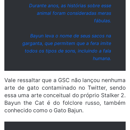
Durante anos, as histórias sobre esse
animal foram consideradas meras
fábulas.
Bayun leva o nome de seus
sacos
na
garganta, que permitem que a fera imite
todos os tipos de sons, incluindo a fala
humana.
Vale ressaltar que a GSC não lançou nenhuma
arte de gato contaminado no Twitter, sendo
essa uma arte conceitual do próprio Stalker 2.
Bayun the Cat é do folclore russo, também
conhecido como o Gato Bajun.