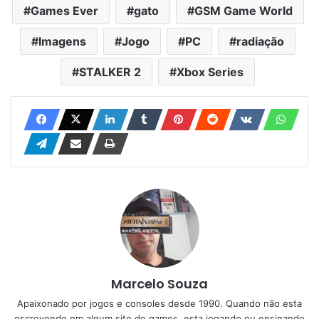
Games Ever
gato
GSM Game World
Imagens
Jogo
PC
radiação
STALKER 2
Xbox Series
Marcelo Souza
Apaixonado por jogos e consoles desde 1990. Quando não esta
escrevendo em algum site de games, esta jogando ou ensinando