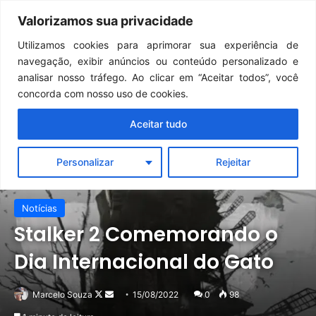
Continua após a publicidade..
GTA 6: Novo anúncio pode acontecer em breve e surpreender fãs
Valorizamos sua privacidade
Menu
Pr
Utilizamos cookies para aprimorar sua experiência de
navegação, exibir anúncios ou conteúdo personalizado e
analisar nosso tráfego. Ao clicar em “Aceitar todos”, você
concorda com nosso uso de cookies.
Aceitar tudo
Personalizar
Rejeitar
Notícias
Stalker 2 Comemorando o
Dia Internacional do Gato
Follow
Mande
Marcelo Souza
15/08/2022
0
98
on
um