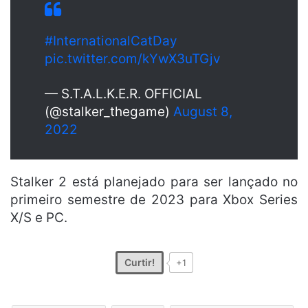
#InternationalCatDay
pic.twitter.com/kYwX3uTGjv
— S.T.A.L.K.E.R. OFFICIAL
(@stalker_thegame)
August 8,
2022
Stalker 2 está planejado para ser lançado no
primeiro semestre de 2023 para Xbox Series
X/S e PC.
Curtir!
+1