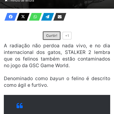
1 minuto de leitura
X
e-
mail
Curtir!
+1
A radiação não perdoa nada vivo, e no dia
internacional dos gatos, STALKER 2 lembra
que os felinos também estão contaminados
no jogo da GSC Game World.
Denominado como
bayun
o felino é descrito
como ágil e furtivo.