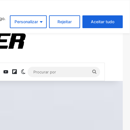
Entrar
Artigo aleatório
Barra Latera
go.
Personalizar
Rejeitar
Aceitar tudo
ebook
X
YouTube
Flipboard
Switch skin
Procurar
por