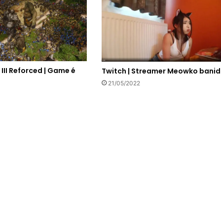
 III Reforced | Game é
Twitch | Streamer Meowko bani
21/05/2022