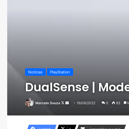
Notícias
PlayStation
DualSense | Mode
Follow
Mande
Marcelo Souza
16/06/2022
0
83
M
on
um
X
e-
mail