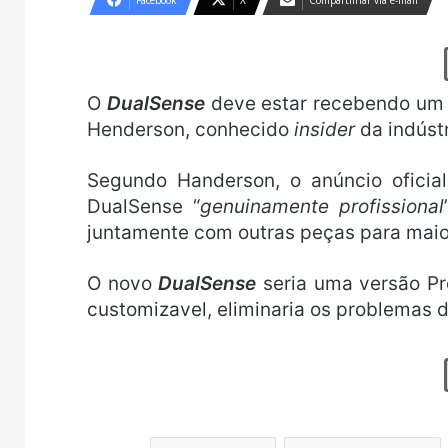
Facebook
X
Compartilhar via e-mail
O
DualSense
deve estar recebendo um 
Henderson, conhecido
insider
da indúst
Segundo Handerson, o anúncio ofici
DualSense “
genuinamente profissional
juntamente com outras peças para maio
O novo
DualSense
seria uma versão Pro
customizavel, eliminaria os problemas d