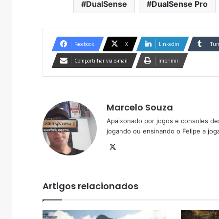
DualSense
DualSense Pro
Facebook
X
Linkedin
Tum
Compartilhar via e-mail
Imprimir
Marcelo Souza
Apaixonado por jogos e consoles de
jogando ou ensinando o Felipe a joga
X
Artigos relacionados