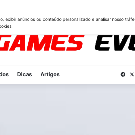
TA 6: Novo anúncio pode acontecer em breve e surpreender fãs
, exibir anúncios ou conteúdo personalizado e analisar nosso tráfe
ookies.
dos
Dicas
Artigos
Fac