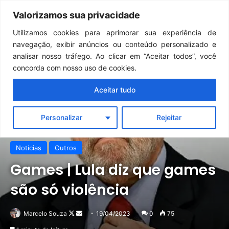
Continua após a publicidade..
GTA 6: Novo anúncio pode acontecer em breve e surpreender fãs
Valorizamos sua privacidade
Menu
Pr
Utilizamos cookies para aprimorar sua experiência de
navegação, exibir anúncios ou conteúdo personalizado e
analisar nosso tráfego. Ao clicar em “Aceitar todos”, você
concorda com nosso uso de cookies.
Aceitar tudo
Personalizar
Rejeitar
Notícias
Outros
Games | Lula diz que games
são só violência
Follow
Mande
Marcelo Souza
19/04/2023
0
75
on
um