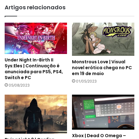
Artigos relacionados
Under Night In-Birth II
Monstrous Love | Visual
Sys:Eles | Continuação é
novel erótica chega no PC
anunciada para PS5, PS4,
em 19 de maio
Switch e PC
01/05/2023
05/08/2023
Xbox | Dead O Omega –