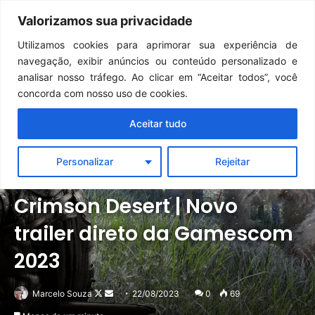
Continua após a publicidade..
GTA 6: Novo anúncio pode acontecer em breve e surpreender fãs
Valorizamos sua privacidade
Menu
Pr
Utilizamos cookies para aprimorar sua experiência de
navegação, exibir anúncios ou conteúdo personalizado e
analisar nosso tráfego. Ao clicar em “Aceitar todos”, você
concorda com nosso uso de cookies.
Aceitar tudo
Personalizar
Rejeitar
Notícias
PC
PlayStation
Xbox
Crimson Desert | Novo
trailer direto da Gamescom
2023
Follow
Mande
Marcelo Souza
22/08/2023
0
69
on
um