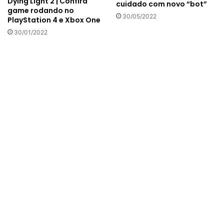
Dying Light 2 | Confira
cuidado com novo “bot”
game rodando no
30/05/2022
PlayStation 4 e Xbox One
30/01/2022