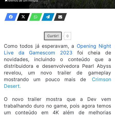
Menos de um minuto
X
e-
mail
Curtir!
0
Como todos já esperavam, a
Opening Night
Live da Gamescom 2023
foi cheia de
novidades, incluindo o conteúdo que a
distribuidora e desenvolvedora Pearl Abyss
revelou, um novo trailer de gameplay
mostrando um pouco mais de
Crimson
Desert.
O novo trailer mostra que a Dev vem
trabalhando duro no game, pois agora temos
um conteúdo em 4K além de melhorias