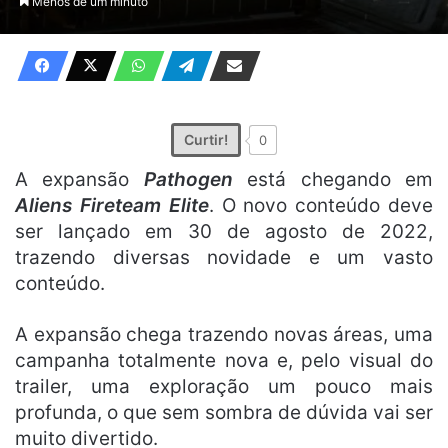
Menos de um minuto
X
e-
mail
Curtir!
0
A expansão
Pathogen
está chegando em
Aliens Fireteam Elite
. O novo conteúdo deve
ser lançado em 30 de agosto de 2022,
trazendo diversas novidade e um vasto
conteúdo.
A expansão chega trazendo novas áreas, uma
campanha totalmente nova e, pelo visual do
trailer, uma exploração um pouco mais
profunda, o que sem sombra de dúvida vai ser
muito divertido.