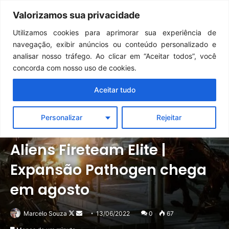
Continua após a publicidade..
GTA 6: Novo anúncio pode acontecer em breve e surpreender fãs
Valorizamos sua privacidade
Menu
Pr
Utilizamos cookies para aprimorar sua experiência de
navegação, exibir anúncios ou conteúdo personalizado e
analisar nosso tráfego. Ao clicar em “Aceitar todos”, você
concorda com nosso uso de cookies.
Aceitar tudo
Personalizar
Rejeitar
Notícias
PC
PlayStation
Xbox
Aliens Fireteam Elite |
Expansão Pathogen chega
em agosto
Follow
Mande
Marcelo Souza
13/06/2022
0
67
on
um