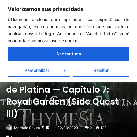
Continua após a publicidade..
GTA 6: Novo anúncio pode acontecer em breve e surpreender fãs
Valorizamos sua privacidade
Menu
Pr
Utilizamos cookies para aprimorar sua experiência de
navegação, exibir anúncios ou conteúdo personalizado e
analisar nosso tráfego. Ao clicar em “Aceitar todos”, você
concorda com nosso uso de cookies.
Aceitar tudo
Destaque
Detonados
Personalizar
Rejeitar
Thymesia | Detonado / Guia
de Platina — Capítulo 7:
Royal Garden (Side Quest
III)
Follow
Mande
Marcelo Souza
20/09/2023
0
128
on
um