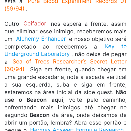
está a
Pure Blood Experiment Records 01
(59/94)
.
Outro
Ceifador
nos espera a frente, assim
que eliminar esse inimigo, receberemos mais
um
Alchemy Enhancer
e nosso objetivo será
completado ao recebermos a
Key to
Underground Laboratory
, não deixe de pegar
a
Sea of Trees Researcher’s Secret Letter
(60/94)
. Siga em frente, quando chegar em
uma grande escadaria, note a escada vertical
a sua esquerda, suba e siga em frente,
estaremos na área inicial da side quest.
Não
use o Beacon
aqui
, volte pelo caminho,
enfrentando mais inimigos até chegar no
segundo
Beacon
da área, onde deixamos de
abrir um portão, lembra? Abra esse portão e
pegue o
Hermes Answer: Formula Research
,