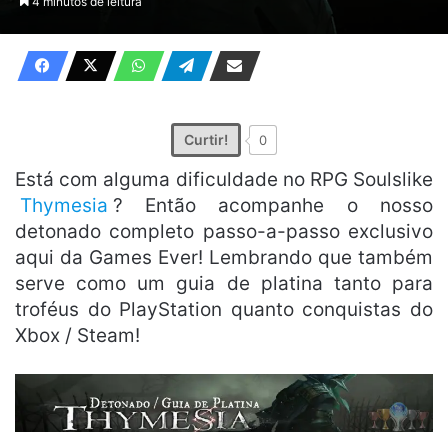
4 minutos de leitura
X
e-
mail
Curtir!
0
Está com alguma dificuldade no RPG Soulslike
Thymesia
? Então acompanhe o nosso
detonado completo passo-a-passo exclusivo
aqui da Games Ever! Lembrando que também
serve como um guia de platina tanto para
troféus do PlayStation quanto conquistas do
Xbox / Steam!