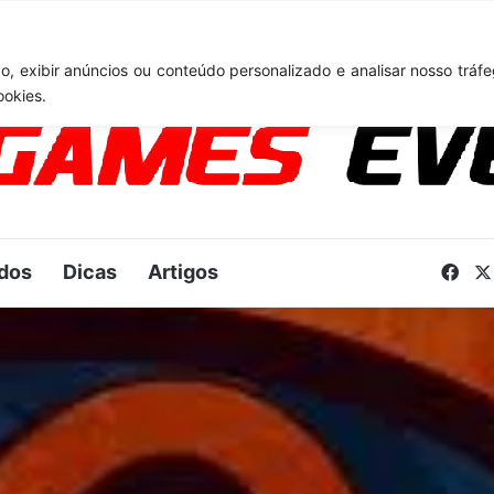
TA 6: Novo anúncio pode acontecer em breve e surpreender fãs
, exibir anúncios ou conteúdo personalizado e analisar nosso tráfe
ookies.
dos
Dicas
Artigos
Fac