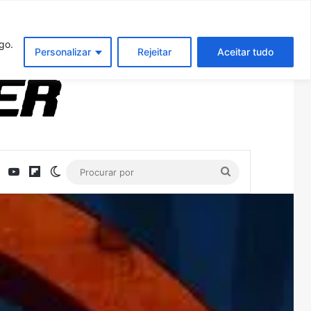
Entrar
Artigo aleatório
Barra Latera
go.
Personalizar
Rejeitar
Aceitar tudo
ebook
X
YouTube
Flipboard
Switch skin
Procurar
por