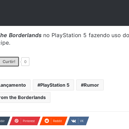
The Borderlands
no PlayStation 5 fazendo uso d
ipe.
Curtir!
0
Lançamento
PlayStation 5
Rumor
from the Borderlands
blr
Pinterest
Reddit
VK