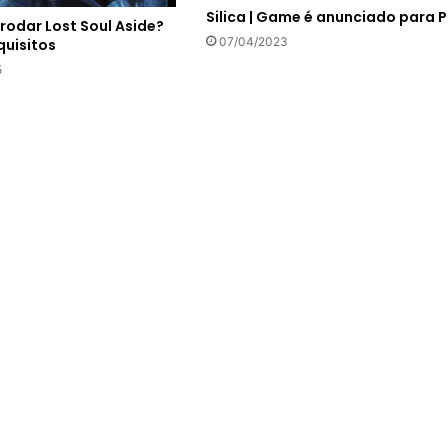
Silica | Game é anunciado para 
 rodar Lost Soul Aside?
07/04/2023
quisitos
5