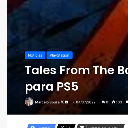
Notícias
PlayStation
Tales From The Bo
para PS5
Follow
Mande
Marcelo Souza
04/07/2022
0
103
on
um
X
e-
mail