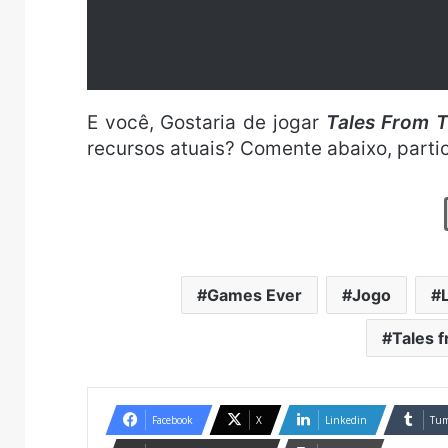
E você, Gostaria de jogar
Tales From 
recursos atuais? Comente abaixo, partic
Games Ever
Jogo
Tales 
Facebook
X
Linkedin
Tum