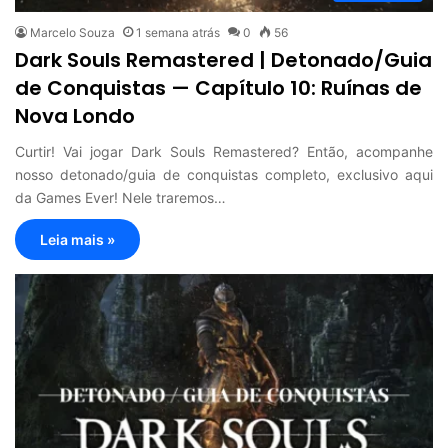
Marcelo Souza
1 semana atrás
0
56
Dark Souls Remastered | Detonado/Guia
de Conquistas — Capítulo 10: Ruínas de
Nova Londo
Curtir! Vai jogar Dark Souls Remastered? Então, acompanhe
nosso detonado/guia de conquistas completo, exclusivo aqui
da Games Ever! Nele traremos…
Leia mais »