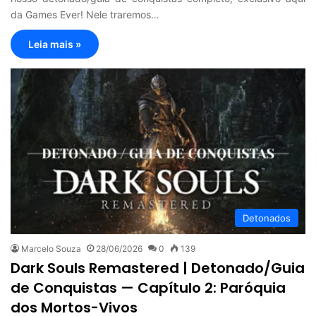
da Games Ever! Nele traremos…
Leia mais »
Detonados
Marcelo Souza
28/06/2026
0
139
Dark Souls Remastered | Detonado/Guia
de Conquistas — Capítulo 2: Paróquia
dos Mortos-Vivos