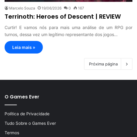
Marcelo Souza
19/06/2026
0
167
Terrinoth: Heroes of Descent | REVIEW
Curtir! E vamos nós para mais uma análise de um RPG por
turnos, dessa vez um legítimo representante dos jogos…
Leia mais »
Próxima página
O Games Ever
Política de Privacidade
Tudo Sobre o Games Ever
Termos