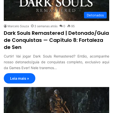
Detonados
Marcelo Souza
3 semanas atrás
0
95
Dark Souls Remastered | Detonado/Guia
de Conquistas — Capítulo 8: Fortaleza
de Sen
Curtir! Vai jogar Dark Souls Remastered? Então, acompanhe
nosso detonado/guia de conquistas completo, exclusivo aqui
da Games Ever! Nele traremos…
Leia mais »