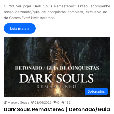
Curtir! Vai jogar Dark Souls Remastered? Então, acompanhe
nosso detonado/guia de conquistas completo, exclusivo aqui
da Games Ever! Nele traremos…
Leia mais »
Detonados
Marcelo Souza
28/06/2026
0
132
Dark Souls Remastered | Detonado/Guia