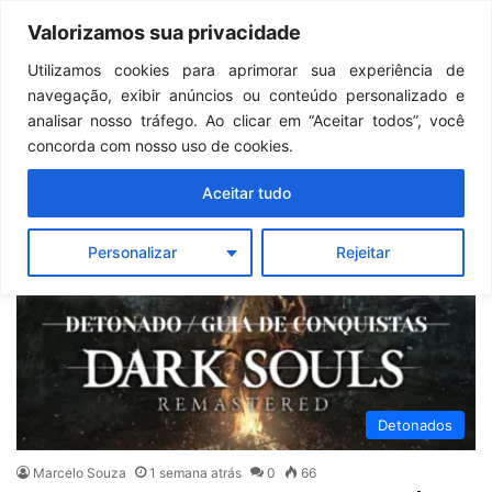
Continua após a publicidade..
GTA 6: Novo anúncio pode acontecer em breve e surpreender fãs
Valorizamos sua privacidade
Menu
Pr
Utilizamos cookies para aprimorar sua experiência de
navegação, exibir anúncios ou conteúdo personalizado e
Steam
analisar nosso tráfego. Ao clicar em “Aceitar todos”, você
concorda com nosso uso de cookies.
Aceitar tudo
Personalizar
Rejeitar
Detonados
Marcelo Souza
1 semana atrás
0
66