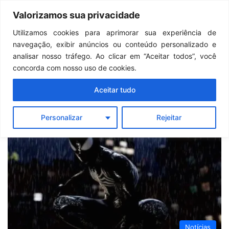
Continua após a publicidade..
GTA 6: Novo anúncio pode acontecer em breve e surpreender fãs
Valorizamos sua privacidade
Menu
Pr
Utilizamos cookies para aprimorar sua experiência de
navegação, exibir anúncios ou conteúdo personalizado e
Marvel's Spider-
analisar nosso tráfego. Ao clicar em “Aceitar todos”, você
concorda com nosso uso de cookies.
Man 2
Aceitar tudo
Personalizar
Rejeitar
Notícias