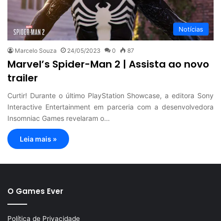
Notícias
Marcelo Souza
24/05/2023
0
87
Marvel’s Spider-Man 2 | Assista ao novo
trailer
Curtir! Durante o último PlayStation Showcase, a editora Sony
Interactive Entertainment em parceria com a desenvolvedora
Insomniac Games revelaram o…
Leia mais »
O Games Ever
Política de Privacidade