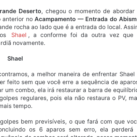
rande Deserto
, chegou o momento de abordar
o anterior no
Acampamento — Entrada do Abism
rande rocha ao lado que é a entrada do local. Ass
mos
Shael
, a conforme foi da outra vez que
ardiã novamente.
Shael
contramos, a melhor maneira de enfrentar Shael
er feito sem que você erre a sequência de aparo
r um combo, ela irá restaurar a barra de equilíbri
olpes regulares, pois ela não restaura o PV, m
 mais tempo.
golpes bem previsíveis, o que fará com que vo
oncluindo os 6 aparos sem erro, ela perderá