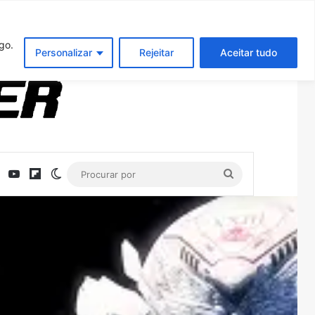
Entrar
Artigo aleatório
Barra Latera
nreal Engine 5 no Switch 2
go.
Personalizar
Rejeitar
Aceitar tudo
ebook
X
YouTube
Flipboard
Switch skin
Procurar
por