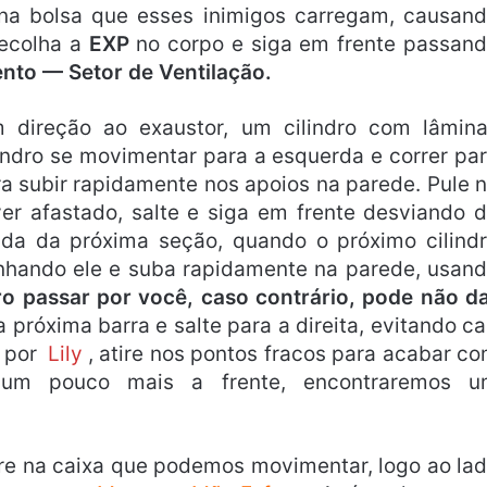
e na bolsa que esses inimigos carregam, causan
Recolha a
EXP
no corpo e siga em frente passan
to — Setor de Ventilação.
m direção ao exaustor, um cilindro com lâmin
indro se movimentar para a esquerda e correr pa
ara subir rapidamente nos apoios na parede. Pule 
ver afastado, salte e siga em frente desviando 
ada da próxima seção, quando o próximo cilind
nhando ele e suba rapidamente na parede, usan
dro passar por você, caso contrário, pode não d
 próxima barra e salte para a direita, evitando ca
 por
Lily
, atire nos pontos fracos para acabar c
, um pouco mais a frente, encontraremos 
are na caixa que podemos movimentar, logo ao la