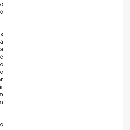
do
do
as
ra
na
de
ro
do
ar
ir
om
um
do