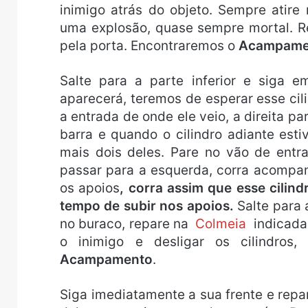
inimigo atrás do objeto. Sempre atir
uma explosão, quase sempre mortal. 
pela porta. Encontraremos o
Acampamen
Salte para a parte inferior e siga e
aparecerá, teremos de esperar esse cil
a entrada de onde ele veio, a direita p
barra e quando o cilindro adiante esti
mais dois deles. Pare no vão de entr
passar para a esquerda, corra acompa
os apoios
, corra assim que esse cilin
tempo de subir nos apoios.
Salte para a
no buraco, repare na
Colmeia
indicada
o inimigo e desligar os cilindros
Acampamento
.
Siga imediatamente a sua frente e rep