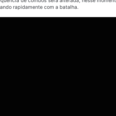
 sequência de combos será alterada, nesse momen
nando rapidamente com a batalha.