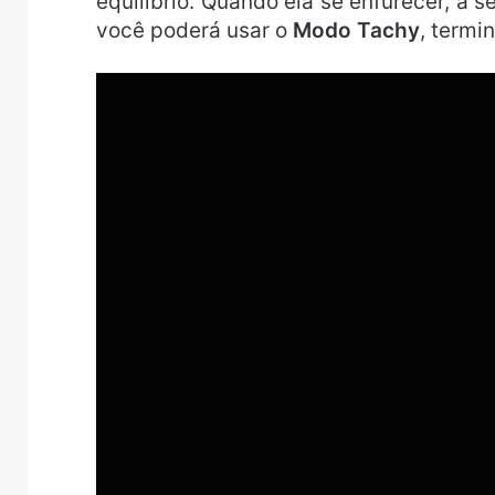
equilíbrio. Quando ela se enfurecer, a
você poderá usar o
Modo Tachy
, termi