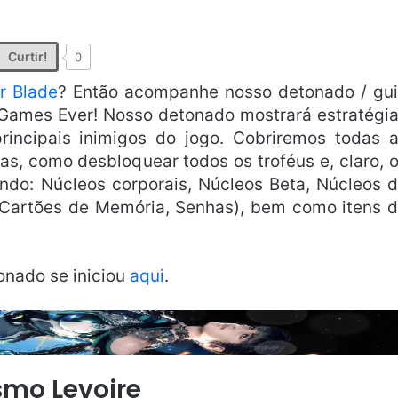
Curtir!
0
ar Blade
? Então acompanhe nosso detonado / gu
a Games Ever! Nosso detonado mostrará estratégi
incipais inimigos do jogo. Cobriremos todas 
as, como desbloquear todos os troféus e, claro, 
uindo: Núcleos corporais, Núcleos Beta, Núcleos 
Cartões de Memória, Senhas), bem como itens 
onado se iniciou
aqui
.
smo Levoire