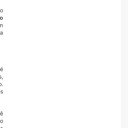
 o
o
im
 a
 é
s,
o.
as
cê
 o