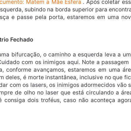
cumento: Matem a Mãe Esfera
. Após coletar es
squerda, subindo na borda superior para encontr
ça e passe pela porta, estaremos em uma no
trio Fechado
 uma bifurcação, o caminho a esquerda leva a u
 Cuidado com os inimigos aqui. Note a passagem
orta, conforme avançamos, estaremos em uma ár
 deles, é morte instantânea, inclusive no que fi
idar com os lasers, os inimigos adormecidos vão 
mpre de olho no laser que está circulando a áre
 consiga dois troféus, caso não aconteça agor