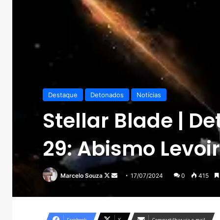
Destaque
Detonados
Notícias
Stellar Blade | D
29: Abismo Levoi
Follow
Mande
Marcelo Souza
17/07/2024
0
415
on
um
X
e-
mail