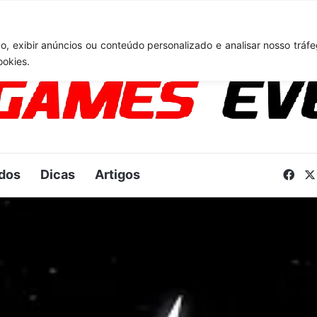
lair Obscur: Expedition 33: desenvolvedores falam sobre desafios do U
, exibir anúncios ou conteúdo personalizado e analisar nosso tráfe
ookies.
dos
Dicas
Artigos
Fac