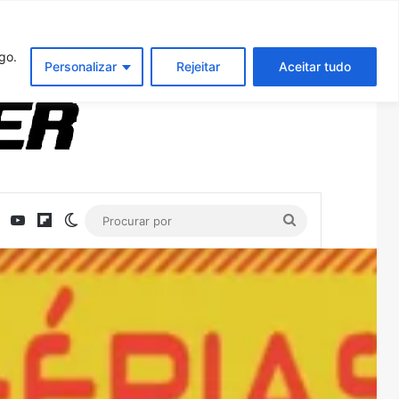
Entrar
Artigo aleatório
Barra Latera
go.
Personalizar
Rejeitar
Aceitar tudo
ebook
X
YouTube
Flipboard
Switch skin
Procurar
por