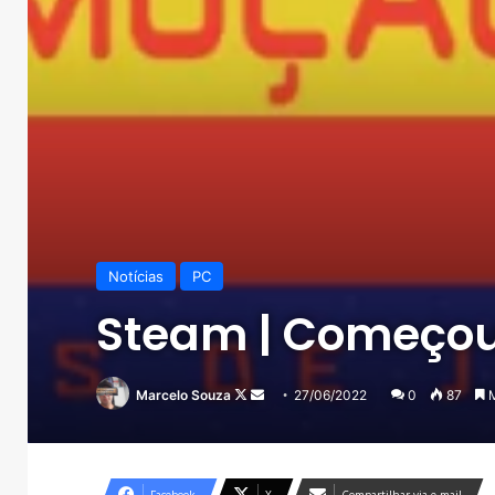
Notícias
PC
Steam | Começou
Follow
Mande
Marcelo Souza
27/06/2022
0
87
M
on
um
X
e-
mail