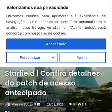
Continua após a publicidade..
Dark Souls Remastered | Detonado/Guia de Conquistas — Capítulo 12: Mundo da Pintura de Ariamis
Valorizamos sua privacidade
Menu
Pr
Utilizamos cookies para aprimorar sua experiência de
navegação, exibir anúncios ou conteúdo personalizado e
analisar nosso tráfego. Ao clicar em “Aceitar todos”, você
concorda com nosso uso de cookies.
Aceitar tudo
Personalizar
Rejeitar
PC
Xbox
Starfield | Confira detalhes
do patch de acesso
antecipado
Follow
Mande
Marcelo Souza
29/08/2023
0
111
on
um