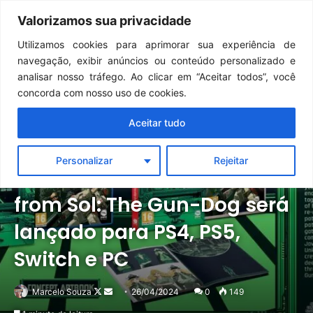
Continua após a publicidade..
GTA 6: Novo anúncio pode acontecer em breve e surpreender fãs
Valorizamos sua privacidade
Menu
Pr
Utilizamos cookies para aprimorar sua experiência de
navegação, exibir anúncios ou conteúdo personalizado e
analisar nosso tráfego. Ao clicar em “Aceitar todos”, você
concorda com nosso uso de cookies.
Aceitar tudo
Notícias
PC
PlayStation
Switch
Personalizar
Rejeitar
Visual Novel Sci-fi Stories
from Sol: The Gun-Dog será
lançado para PS4, PS5,
Switch e PC
Follow
Mande
Marcelo Souza
26/04/2024
0
149
on
um