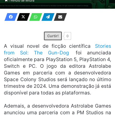
1 minuto de leitura
X
e-
mail
Curtir!
0
A visual novel de ficção científica
Stories
from Sol: The Gun-Dog
foi anunciada
oficialmente para PlayStation 5, PlayStation 4,
Switch e PC. O jogo da editora Astrolabe
Games em parceria com a desenvolvedora
Space Colony Studios será lançado no último
trimestre de 2024. Uma demonstração já está
disponível para todas as plataformas.
Ademais, a desenvolvedora Astrolabe Games
anunciou uma parceria com a PM Studios na