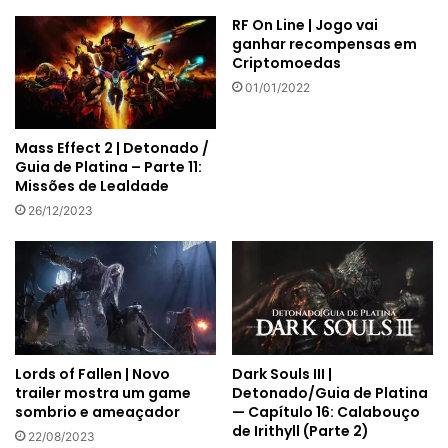
RF On Line | Jogo vai
ganhar recompensas em
Criptomoedas
01/01/2022
Mass Effect 2 | Detonado /
Guia de Platina – Parte 11:
Missões de Lealdade
26/12/2023
Lords of Fallen | Novo
Dark Souls III |
trailer mostra um game
Detonado/Guia de Platina
sombrio e ameaçador
— Capítulo 16: Calabouço
de Irithyll (Parte 2)
22/08/2023