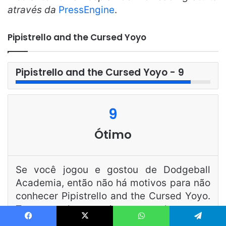
através da
PressEngine
.
Pipistrello and the Cursed Yoyo
Pipistrello and the Cursed Yoyo - 9
9
Ótimo
Se você jogou e gostou de Dodgeball
Academia, então não há motivos para não
conhecer Pipistrello and the Cursed Yoyo.
Trata-se de um jogo completamente
Continua após a publicidade..
diferente, mas com a mesma pegada, a
Facebook
X
WhatsApp
Telegram