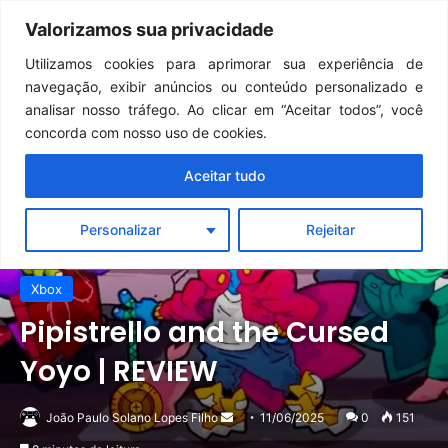
Continua após a publicidade..
Clair Obscur: Expedition 33: desenvolvedores falam sobre desafios do Unreal Engine 5 no Switch 2
Valorizamos sua privacidade
Menu
Pr
Utilizamos cookies para aprimorar sua experiência de
navegação, exibir anúncios ou conteúdo personalizado e
analisar nosso tráfego. Ao clicar em “Aceitar todos”, você
concorda com nosso uso de cookies.
Aceitar tudo
Personalizar
Rejeitar
PC
Destaque
PlayStation
Review
Switch
Xbox
Pipistrello and the Cursed
Yoyo | REVIEW
Mande
João Paulo Solano Lopes Filho
11/06/2025
0
151
um