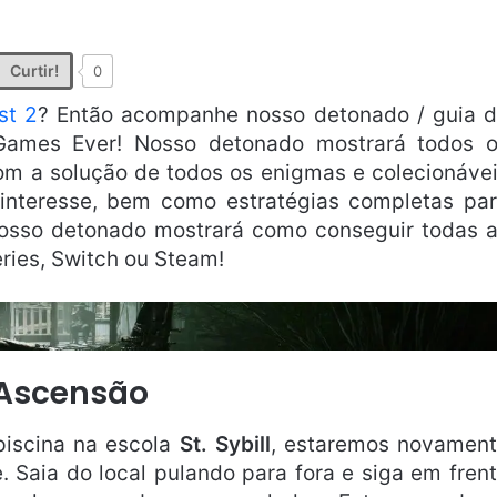
Curtir!
0
st 2
? Então acompanhe nosso detonado / guia 
 Games Ever! Nosso detonado mostrará todos 
 com a solução de todos os enigmas e colecionáve
 interesse, bem como estratégias completas pa
 Nosso detonado mostrará como conseguir todas 
eries, Switch ou Steam!
Ascensão
piscina na escola
St. Sybill
, estaremos novamen
 Saia do local pulando para fora e siga em fren