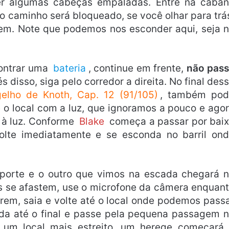
r algumas cabeças empaladas. Entre na caba
 o caminho será bloqueado, se você olhar para trá
m. Note que podemos nos esconder aqui, seja 
ontrar uma
bateria
, continue em frente,
não pas
és disso, siga pelo corredor a direita. No final des
elho de Knoth, Cap. 12 (91/105)
, também pod
até o local com a luz, que ignoramos a pouco e ago
 à luz. Conforme
Blake
começa a passar por bai
volte imediatamente e se esconda no barril on
 porte e o outro que vimos na escada chegará 
se afastem, use o microfone da câmera enquan
rem, saia e volte até o local onde podemos pass
da até o final e passe pela pequena passagem 
or um local mais estreito, um herege começará