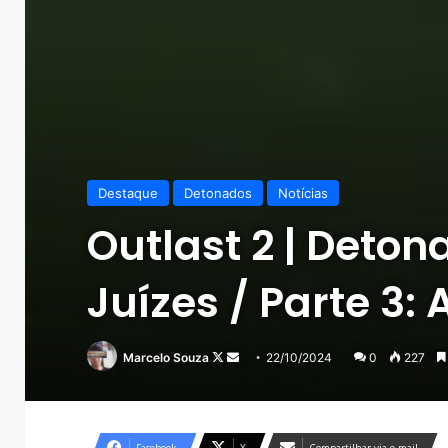
Destaque
Detonados
Notícias
Outlast 2 | Deton
Juízes / Parte 3:
Follow
Mande
Marcelo Souza
22/10/2024
0
227
on
um
X
e-
mail