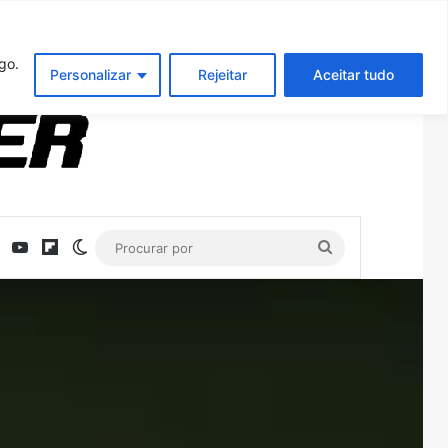
Entrar
Artigo aleatório
Barra Latera
go.
Personalizar
Rejeitar
Aceitar tudo
ebook
X
YouTube
Flipboard
Switch skin
Procurar
por