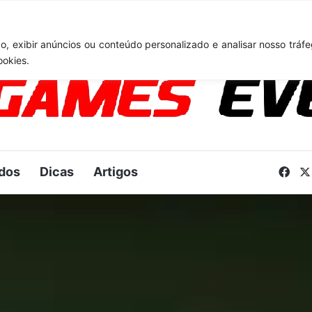
: Novo anúncio pode acontecer em breve e surpreender fãs
, exibir anúncios ou conteúdo personalizado e analisar nosso tráfe
ookies.
dos
Dicas
Artigos
Fac