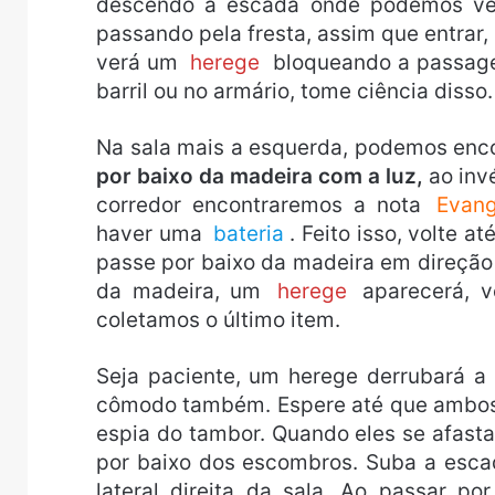
descendo a escada onde podemos ve
passando pela fresta, assim que entrar,
verá um
herege
bloqueando a passage
barril ou no armário, tome ciência disso.
Na sala mais a esquerda, podemos enc
por baixo da madeira com a luz,
ao inv
corredor encontraremos a nota
Evang
haver uma
bateria
. Feito isso, volte 
passe por baixo da madeira em direção
da madeira, um
herege
aparecerá, 
coletamos o último item.
Seja paciente, um herege derrubará a
cômodo também. Espere até que ambos 
espia do tambor. Quando eles se afasta
por baixo dos escombros. Suba a esca
lateral direita da sala. Ao passar p