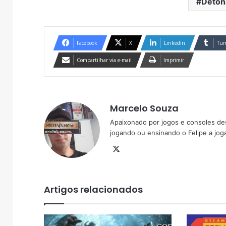
Deton
Facebook
X
Linkedin
Tum
Compartilhar via e-mail
Imprimir
Marcelo Souza
Apaixonado por jogos e consoles de
jogando ou ensinando o Felipe a joga
X
Artigos relacionados