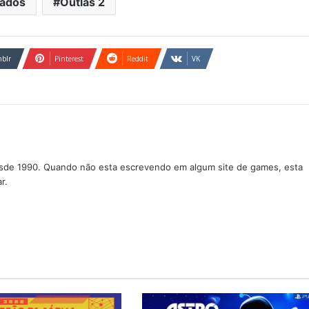
ados
Outlas 2
blr
Pinterest
Reddit
VK
sde 1990. Quando não esta escrevendo em algum site de games, esta
r.