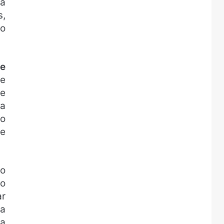
na
s,
no
se
se
e
ra
xo
de
no
to
ar
na
 a