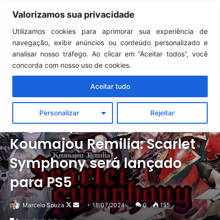
Continua após a publicidade..
Dark Souls Remastered | Detonado/Guia de Conquistas — Capítulo 12: Mundo da Pintura de Ariamis
Valorizamos sua privacidade
Menu
Pr
Utilizamos cookies para aprimorar sua experiência de
navegação, exibir anúncios ou conteúdo personalizado e
analisar nosso tráfego. Ao clicar em “Aceitar todos”, você
concorda com nosso uso de cookies.
Aceitar tudo
Notícias
PlayStation
Personalizar
Rejeitar
Jogo de plataforma
Koumajou Remilia: Scarlet
Symphony será lançado
para PS5
Follow
Mande
Marcelo Souza
18/07/2024
0
155
on
um