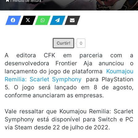
1 minuto de leitura
X
e-
mail
Curtir!
0
A editora CFK em parceria com a
desenvolvedora Frontier Aja anunciou o
lançamento do jogo de plataforma
Koumajou
Remilia: Scarlet Symphony
para PlayStation
5. O jogo será lançado em 8 de agosto,
conforme anunciaram as empresas.
Vale ressaltar que Koumajou Remilia: Scarlet
Symphony está disponível para Switch e PC
via Steam desde 22 de julho de 2022.