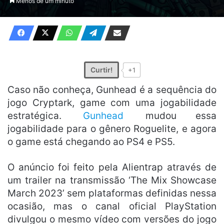
Menos de um minuto
X
e-
mail
Curtir!
+1
Caso não conheça, Gunhead é a sequência do
jogo Cryptark, game com uma jogabilidade
estratégica.
Gunhead
mudou essa
jogabilidade para o gênero Roguelite, e agora
o game está chegando ao PS4 e PS5.
O anúncio foi feito pela Alientrap através de
um trailer na transmissão ‘The Mix Showcase
March 2023’ sem plataformas definidas nessa
ocasião, mas o canal oficial PlayStation
divulgou o mesmo vídeo com versões do jogo