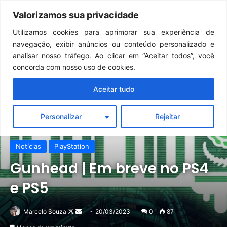
Continua após a publicidade..
GTA 6: Novo anúncio pode acontecer em breve e surpreender fãs
Valorizamos sua privacidade
Menu
Pr
Utilizamos cookies para aprimorar sua experiência de
navegação, exibir anúncios ou conteúdo personalizado e
analisar nosso tráfego. Ao clicar em “Aceitar todos”, você
concorda com nosso uso de cookies.
Aceitar tudo
Personalizar
Rejeitar
Notícias
PlayStation
Gunhead | Em breve no PS4
e PS5
Follow
Mande
Marcelo Souza
20/03/2023
0
87
on
um